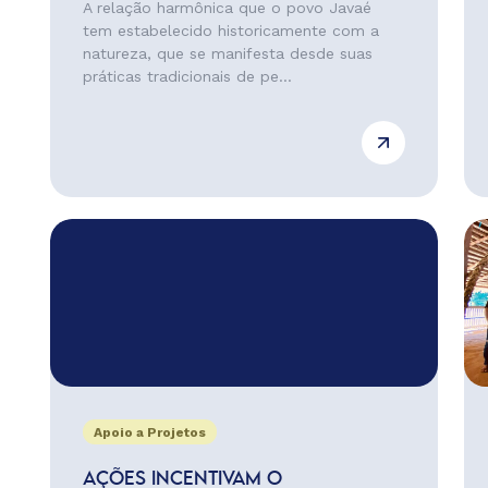
A relação harmônica que o povo Javaé
tem estabelecido historicamente com a
natureza, que se manifesta desde suas
práticas tradicionais de pe...
Apoio a Projetos
AÇÕES INCENTIVAM O