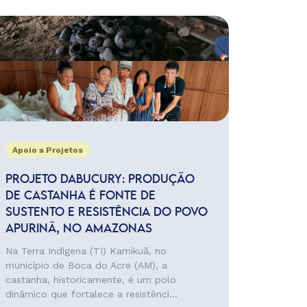
Apoio a Projetos
PROJETO DABUCURY: PRODUÇÃO
DE CASTANHA É FONTE DE
SUSTENTO E RESISTÊNCIA DO POVO
APURINÃ, NO AMAZONAS
Na Terra Indígena (TI) Kamikuã, no
município de Boca do Acre (AM), a
castanha, historicamente, é um polo
dinâmico que fortalece a resistênci...