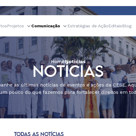
tos
Projetos
Comunicação
Estratégias de Ação
Editais
Blog
Home
Notícias
NOTÍCIAS
nhe as últimas notícias de eventos e ações da CESE. Aqu
um pouco do que fazemos para fortalecer direitos em todo
TODAS AS NOTÍCIAS