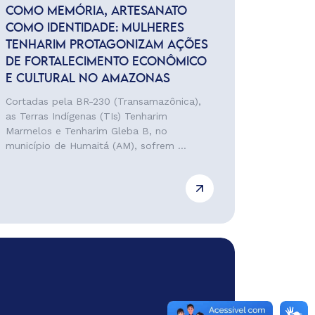
COMO MEMÓRIA, ARTESANATO
COMO IDENTIDADE: MULHERES
TENHARIM PROTAGONIZAM AÇÕES
DE FORTALECIMENTO ECONÔMICO
E CULTURAL NO AMAZONAS
Cortadas pela BR-230 (Transamazônica),
as Terras Indígenas (TIs) Tenharim
Marmelos e Tenharim Gleba B, no
município de Humaitá (AM), sofrem ...