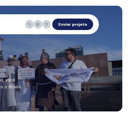
Enviar projeto
i, você
 o Brasil.