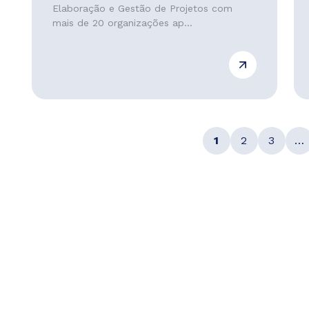
Elaboração e Gestão de Projetos com
mais de 20 organizações ap...
1
2
3
…