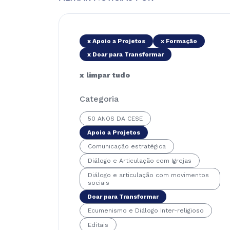
x Apoio a Projetos
x Formação
x Doar para Transformar
x limpar tudo
Categoria
50 ANOS DA CESE
Apoio a Projetos
Comunicação estratégica
Diálogo e Articulação com Igrejas
Diálogo e articulação com movimentos
sociais
Doar para Transformar
Ecumenismo e Diálogo Inter-religioso
Editais