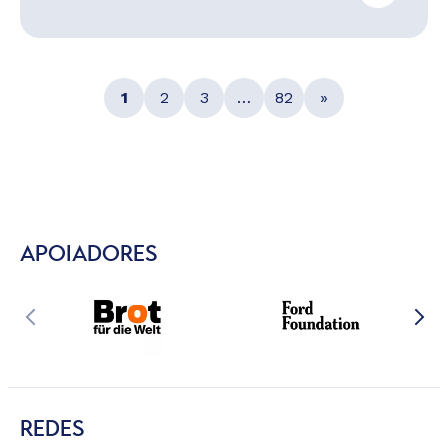
1
2
3
…
82
»
APOIADORES
REDES