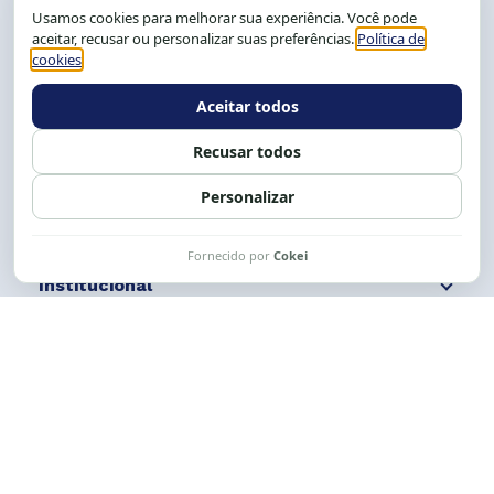
CEP: 40.150-055
Salvador-BA, Brasil.
Tel.: (71) 2104-5457, Cel.: (71) 9 9239-2104 ou 2105
E-mail:
cese@cese.org.br
Expediente: 8h às 12h e 13 às 17h.
Siga nossas redes
Fale conosco
Institucional
Comunicação
Links Úteis