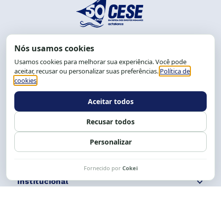
End.: R. da Graça, 150. Graça
CEP: 40.150-055
Salvador-BA, Brasil.
Tel.: (71) 2104-5457, Cel.: (71) 9 9239-2104 ou 2105
E-mail:
cese@cese.org.br
Expediente: 8h às 12h e 13 às 17h.
Siga nossas redes
Fale conosco
Institucional
Comunicação