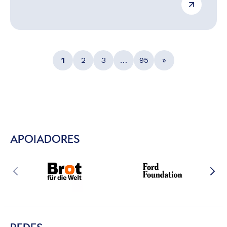
1
2
3
…
95
»
APOIADORES