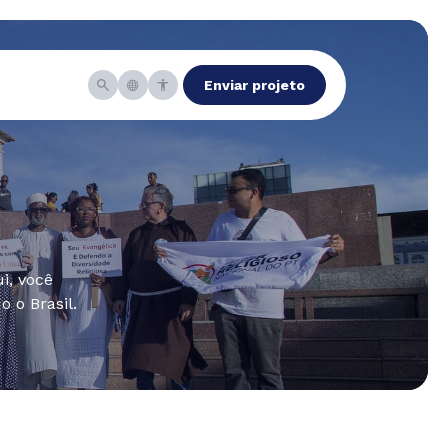
Enviar projeto
i, você
 o Brasil.