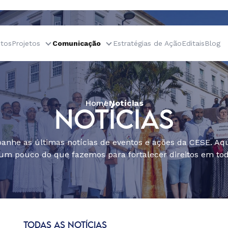
tos
Projetos
Comunicação
Estratégias de Ação
Editais
Blog
Home
Notícias
NOTÍCIAS
nhe as últimas notícias de eventos e ações da CESE. Aqu
um pouco do que fazemos para fortalecer direitos em todo
TODAS AS NOTÍCIAS