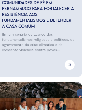
COMUNIDADES DE FÉ EM
PERNAMBUCO PARA FORTALECER A
RESISTÊNCIA AOS
FUNDAMENTALISMOS E DEFENDER
A CASA COMUM
Em um cenário de avanço dos
fundamentalismos religiosos e políticos, de
agravamento da crise climática e de
crescente violência contra povos...