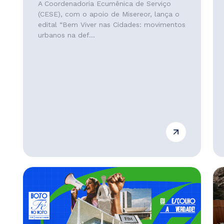
A Coordenadoria Ecumênica de Serviço
(CESE), com o apoio de Misereor, lança o
edital “Bem Viver nas Cidades: movimentos
urbanos na def...