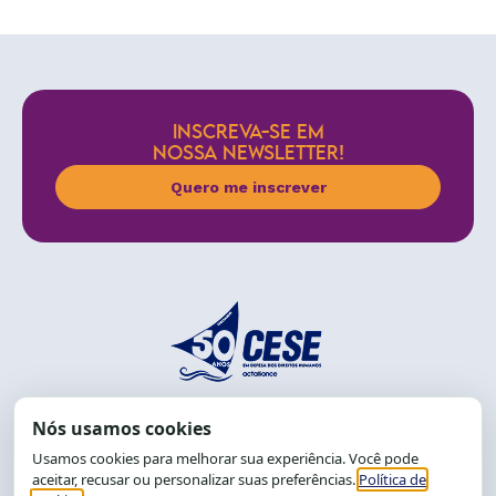
INSCREVA-SE EM
NOSSA NEWSLETTER!
Quero me inscrever
End.: R. da Graça, 150. Graça
CEP: 40.150-055
Salvador-BA, Brasil.
Tel.: (71) 2104-5457, Cel.: (71) 9 9239-2104 ou 2105