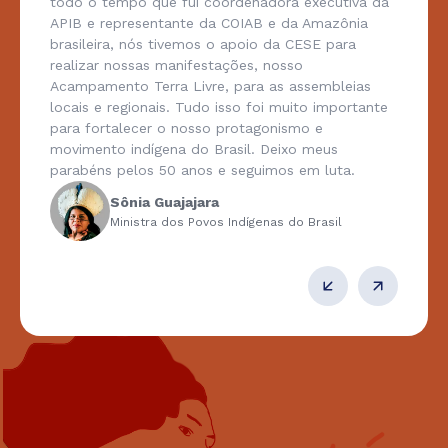
todo o tempo que fui coordenadora executiva da
APIB e representante da COIAB e da Amazônia
brasileira, nós tivemos o apoio da CESE para
realizar nossas manifestações, nosso
Acampamento Terra Livre, para as assembleias
locais e regionais. Tudo isso foi muito importante
para fortalecer o nosso protagonismo e
movimento indígena do Brasil. Deixo meus
parabéns pelos 50 anos e seguimos em luta.
Sônia Guajajara
Ministra dos Povos Indígenas do Brasil