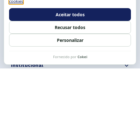
E-mail:
cese@cese.org.br
Expediente: 8h às 12h e 13 às 17h.
Siga nossas redes
Fale conosco
Institucional
Comunicação
Links Úteis
CESE © 2012 - 2026. Todos os direitos reservados.
Esta obra está licenciada com uma Licença
Creative Commons Atribuição-NãoComercial-