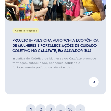
Apoio a Projetos
PROJETO IMPULSIONA AUTONOMIA ECONÔMICA
DE MULHERES E FORTALECE AÇÕES DE CUIDADO
COLETIVO NO CALAFATE, EM SALVADOR (BA)
Iniciativa do Coletivo de Mulheres do Calafate promove
formação, autocuidado, economia solidária e
fortalecimento político de ativistas da c...
1
2
3
…
36
»