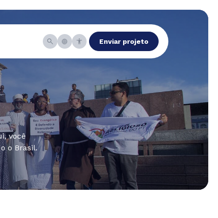
Enviar projeto
i, você
 o Brasil.