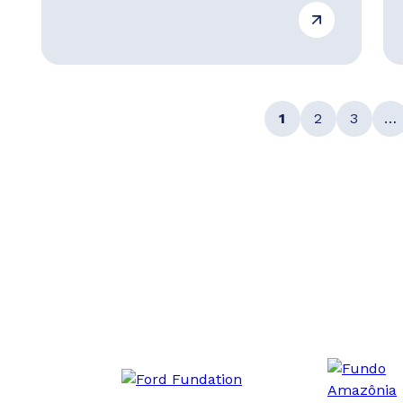
1
2
3
…