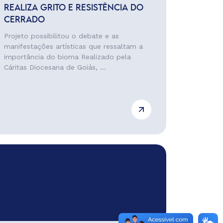
REALIZA GRITO E RESISTÊNCIA DO
CERRADO
Projeto possibilitou o debate e as
manifestações artísticas que ressaltam a
importância do bioma Realizado pela
Cáritas Diocesana de Goiás, ...