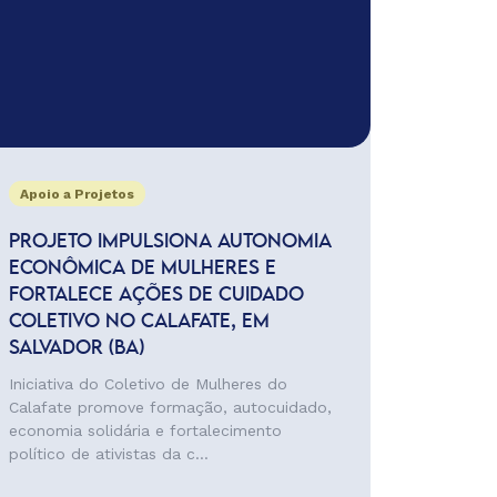
Apoio a Projetos
PROJETO IMPULSIONA AUTONOMIA
ECONÔMICA DE MULHERES E
FORTALECE AÇÕES DE CUIDADO
COLETIVO NO CALAFATE, EM
SALVADOR (BA)
Iniciativa do Coletivo de Mulheres do
Calafate promove formação, autocuidado,
economia solidária e fortalecimento
político de ativistas da c...