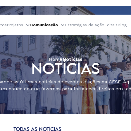
tos
Projetos
Comunicação
Estratégias de Ação
Editais
Blog
Home
Notícias
NOTÍCIAS
nhe as últimas notícias de eventos e ações da CESE. Aqu
um pouco do que fazemos para fortalecer direitos em todo
TODAS AS NOTÍCIAS