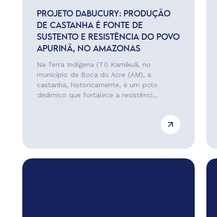
PROJETO DABUCURY: PRODUÇÃO
DE CASTANHA É FONTE DE
SUSTENTO E RESISTÊNCIA DO POVO
APURINÃ, NO AMAZONAS
Na Terra Indígena (TI) Kamikuã, no
município de Boca do Acre (AM), a
castanha, historicamente, é um polo
dinâmico que fortalece a resistênci...