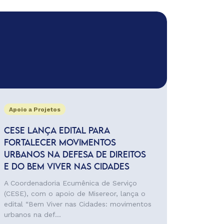
Apoio a Projetos
CESE LANÇA EDITAL PARA
FORTALECER MOVIMENTOS
URBANOS NA DEFESA DE DIREITOS
E DO BEM VIVER NAS CIDADES
A Coordenadoria Ecumênica de Serviço
(CESE), com o apoio de Misereor, lança o
edital “Bem Viver nas Cidades: movimentos
urbanos na def...