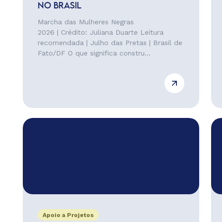
NO BRASIL
Marcha das Mulheres Negras
2026 | Crédito: Juliana Duarte Leitura
recomendada | Julho das Pretas | Brasil de
Fato/DF O que significa constru...
Apoio a Projetos