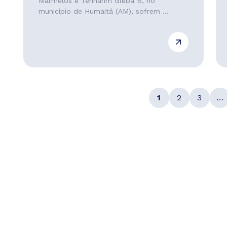
Marmelos e Tenharim Gleba B, no
município de Humaitá (AM), sofrem ...
1
2
3
…