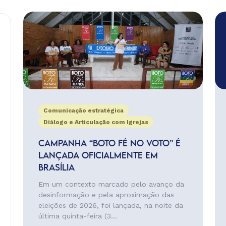
Comunicação estratégica
Diálogo e Articulação com Igrejas
CAMPANHA “BOTO FÉ NO VOTO” É
LANÇADA OFICIALMENTE EM
BRASÍLIA
Em um contexto marcado pelo avanço da
desinformação e pela aproximação das
eleições de 2026, foi lançada, na noite da
última quinta-feira (3...