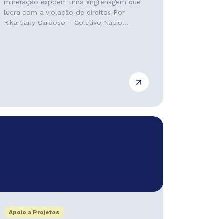
mineração expõem uma engrenagem que
lucra com a violação de direitos Por
Rikartiany Cardoso – Coletivo Nacio...
Apoio a Projetos