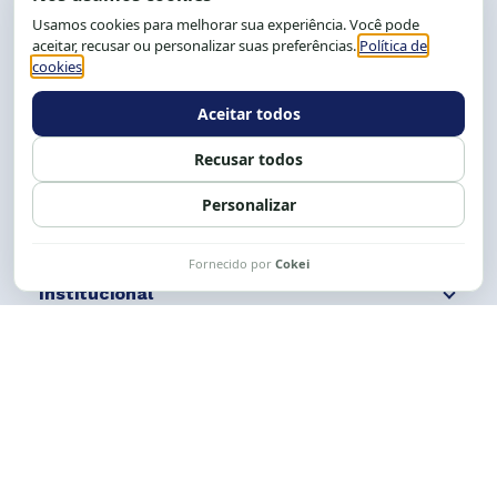
CEP: 40.150-055
Salvador-BA, Brasil.
Tel.: (71) 2104-5457, Cel.: (71) 9 9239-2104 ou 2105
E-mail:
cese@cese.org.br
Expediente: 8h às 12h e 13 às 17h.
Siga nossas redes
Fale conosco
Institucional
Comunicação
Links Úteis