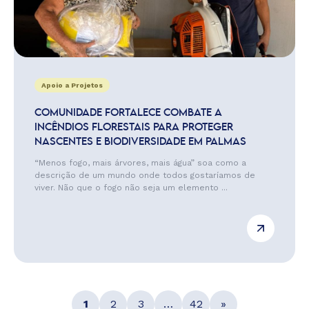
Apoio a Projetos
COMUNIDADE FORTALECE COMBATE A
INCÊNDIOS FLORESTAIS PARA PROTEGER
NASCENTES E BIODIVERSIDADE EM PALMAS
“Menos fogo, mais árvores, mais água” soa como a
descrição de um mundo onde todos gostaríamos de
viver. Não que o fogo não seja um elemento ...
1
2
3
…
42
»