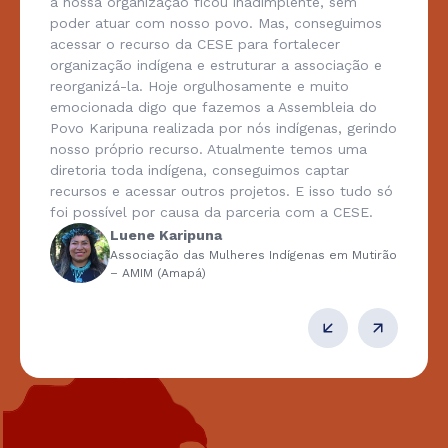
a nossa organização ficou inadimplente, sem
poder atuar com nosso povo. Mas, conseguimos
acessar o recurso da CESE para fortalecer
organização indígena e estruturar a associação e
reorganizá-la. Hoje orgulhosamente e muito
emocionada digo que fazemos a Assembleia do
Povo Karipuna realizada por nós indígenas, gerindo
nosso próprio recurso. Atualmente temos uma
diretoria toda indígena, conseguimos captar
recursos e acessar outros projetos. E isso tudo só
foi possível por causa da parceria com a CESE.
Luene Karipuna
Associação das Mulheres Indígenas em Mutirão
– AMIM (Amapá)