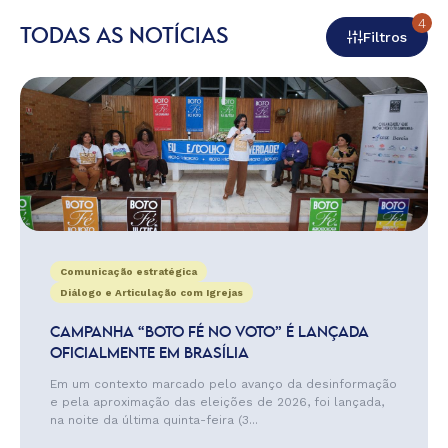
4
TODAS AS NOTÍCIAS
Filtros
Comunicação estratégica
Diálogo e Articulação com Igrejas
CAMPANHA “BOTO FÉ NO VOTO” É LANÇADA
OFICIALMENTE EM BRASÍLIA
Em um contexto marcado pelo avanço da desinformação
e pela aproximação das eleições de 2026, foi lançada,
na noite da última quinta-feira (3...