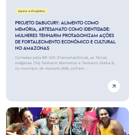
Apoio a Projetos
PROJETO DABUCURY: ALIMENTO COMO
MEMÓRIA, ARTESANATO COMO IDENTIDADE:
MULHERES TENHARIM PROTAGONIZAM AÇÕES
DE FORTALECIMENTO ECONÔMICO E CULTURAL
NO AMAZONAS
Cortadas pela BR-230 (Transamazônica), as Terras
Indígenas (TIs) Tenharim Marmelos e Tenharim Gleba B,
no município de Humaitá (AM), sofrem ...