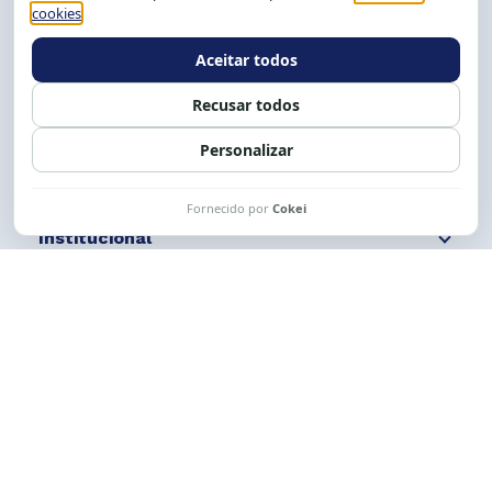
Tel.: (71) 2104-5457, Cel.: (71) 9 9239-2104 ou 2105
E-mail:
cese@cese.org.br
Expediente: 8h às 12h e 13 às 17h.
Siga nossas redes
Fale conosco
Institucional
Comunicação
Links Úteis
CESE © 2012 - 2026. Todos os direitos reservados.
Esta obra está licenciada com uma Licença