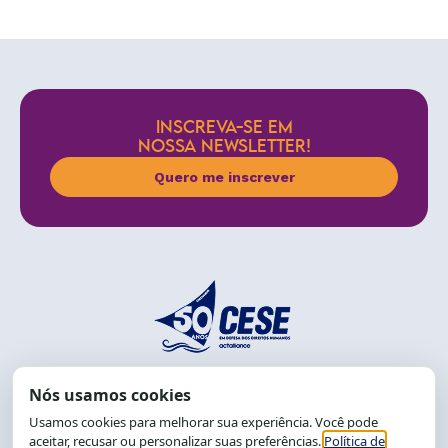
INSCREVA-SE EM
NOSSA NEWSLETTER!
Quero me inscrever
End.: R. da Graça, 150. Graça
CEP: 40.150-055
Salvador-BA, Brasil.