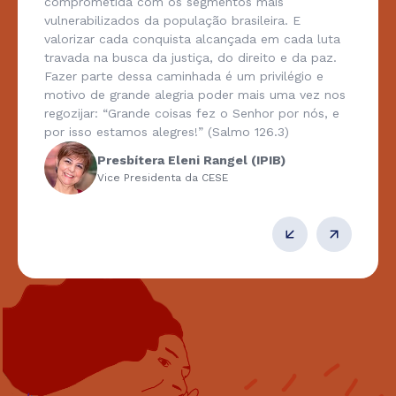
comprometida com os segmentos mais
vulnerabilizados da população brasileira. E
valorizar cada conquista alcançada em cada luta
travada na busca da justiça, do direito e da paz.
Fazer parte dessa caminhada é um privilégio e
motivo de grande alegria poder mais uma vez nos
regozijar: “Grande coisas fez o Senhor por nós, e
por isso estamos alegres!” (Salmo 126.3)
Presbítera Eleni Rangel (IPIB)
Vice Presidenta da CESE