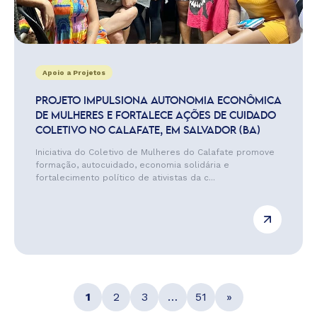
Apoio a Projetos
PROJETO IMPULSIONA AUTONOMIA ECONÔMICA
DE MULHERES E FORTALECE AÇÕES DE CUIDADO
COLETIVO NO CALAFATE, EM SALVADOR (BA)
Iniciativa do Coletivo de Mulheres do Calafate promove
formação, autocuidado, economia solidária e
fortalecimento político de ativistas da c...
1
2
3
…
51
»