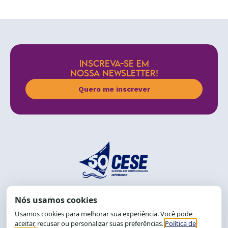
INSCREVA-SE EM
NOSSA NEWSLETTER!
Quero me inscrever
End.: R. da Graça, 150. Graça
CEP: 40.150-055
Salvador-BA, Brasil.