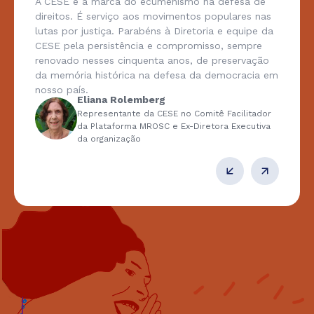
A CESE é a marca do ecumenismo na defesa de
direitos. É serviço aos movimentos populares nas
lutas por justiça. Parabéns à Diretoria e equipe da
CESE pela persistência e compromisso, sempre
renovado nesses cinquenta anos, de preservação
da memória histórica na defesa da democracia em
nosso país.
Eliana Rolemberg
Representante da CESE no Comitê Facilitador
da Plataforma MROSC e Ex-Diretora Executiva
da organização