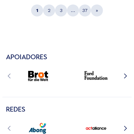
1
2
3
…
37
»
APOIADORES
REDES