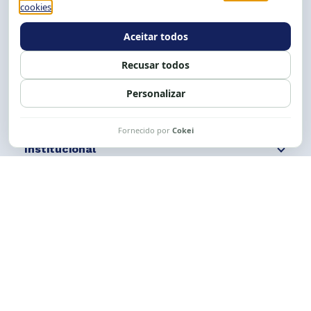
Tel.: (71) 2104-5457, Cel.: (71) 9 9239-2104 ou 2105
E-mail:
cese@cese.org.br
Expediente: 8h às 12h e 13 às 17h.
Siga nossas redes
Fale conosco
Institucional
Comunicação
Links Úteis
CESE © 2012 - 2026. Todos os direitos reservados.
Esta obra está licenciada com uma Licença