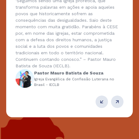
‘Seguimos sendo uma igreja profética, que
transforma palavras em ações e apoia aqueles
povos que historicamente sofrem as
consequências das desigualdades. Saio deste
momento com muita gratidão. Parabéns à CESE
por, em nome das igrejas, estar comprometida
com a defesa dos direitos humanos, a justiça
social e a luta dos povos e comunidades
tradicionais em todo o território nacional.
Continuem contando conosco.” – Pastor Mauro
Batista de Souza (IECLB).
Pastor Mauro Batista de Souza
Igreja Evangélica de Confissão Luterana no
Brasil - IECLB