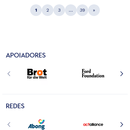
1
2
3
…
39
»
APOIADORES
REDES