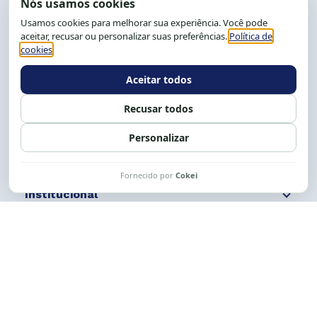
End.: R. da Graça, 150. Graça
CEP: 40.150-055
Salvador-BA, Brasil.
Tel.: (71) 2104-5457, Cel.: (71) 9 9239-2104 ou 2105
E-mail:
cese@cese.org.br
Expediente: 8h às 12h e 13 às 17h.
Siga nossas redes
Fale conosco
Institucional
Comunicação
Links Úteis