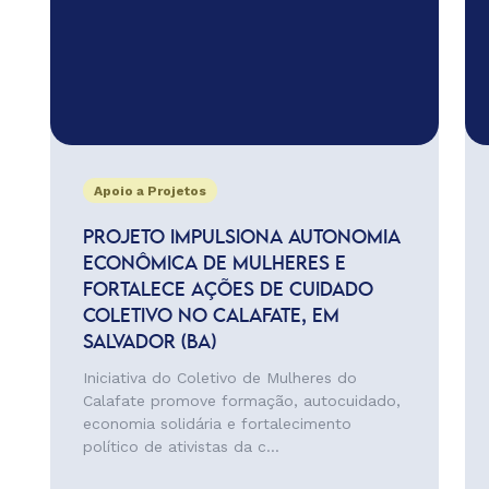
Apoio a Projetos
PROJETO IMPULSIONA AUTONOMIA
ECONÔMICA DE MULHERES E
FORTALECE AÇÕES DE CUIDADO
COLETIVO NO CALAFATE, EM
SALVADOR (BA)
Iniciativa do Coletivo de Mulheres do
Calafate promove formação, autocuidado,
economia solidária e fortalecimento
político de ativistas da c...