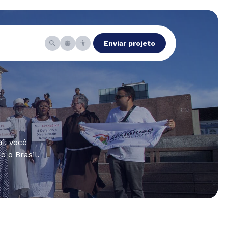
Enviar projeto
i, você
 o Brasil.