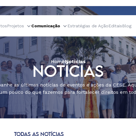
tos
Projetos
Comunicação
Estratégias de Ação
Editais
Blog
Home
Notícias
NOTÍCIAS
nhe as últimas notícias de eventos e ações da CESE. Aqu
um pouco do que fazemos para fortalecer direitos em todo
TODAS AS NOTÍCIAS