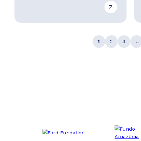
1
2
3
…