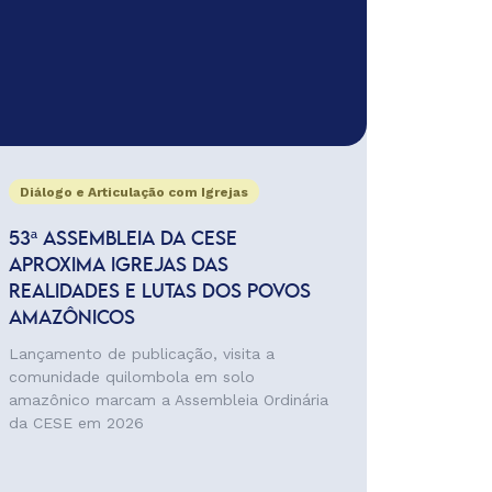
Diálogo e Articulação com Igrejas
53ª ASSEMBLEIA DA CESE
APROXIMA IGREJAS DAS
REALIDADES E LUTAS DOS POVOS
AMAZÔNICOS
Lançamento de publicação, visita a
comunidade quilombola em solo
amazônico marcam a Assembleia Ordinária
da CESE em 2026