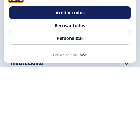
E-mail:
cese@cese.org.br
Expediente: 8h às 12h e 13 às 17h.
Siga nossas redes
Fale conosco
Institucional
Comunicação
Links Úteis
CESE © 2012 - 2026. Todos os direitos reservados.
Esta obra está licenciada com uma Licença
Creative Commons Atribuição-NãoComercial-