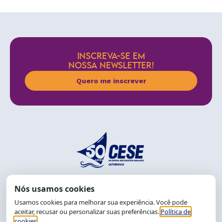
INSCREVA-SE EM
NOSSA NEWSLETTER!
Quero me inscrever
End.: R. da Graça, 150. Graça
CEP: 40.150-055
Salvador-BA, Brasil.
Tel.: (71) 2104-5457, Cel.: (71) 9 9239-2104 ou 2105