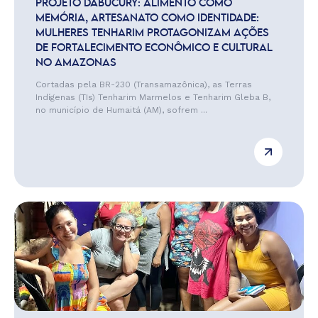
PROJETO DABUCURY: ALIMENTO COMO
MEMÓRIA, ARTESANATO COMO IDENTIDADE:
MULHERES TENHARIM PROTAGONIZAM AÇÕES
DE FORTALECIMENTO ECONÔMICO E CULTURAL
NO AMAZONAS
Cortadas pela BR-230 (Transamazônica), as Terras
Indígenas (TIs) Tenharim Marmelos e Tenharim Gleba B,
no município de Humaitá (AM), sofrem ...