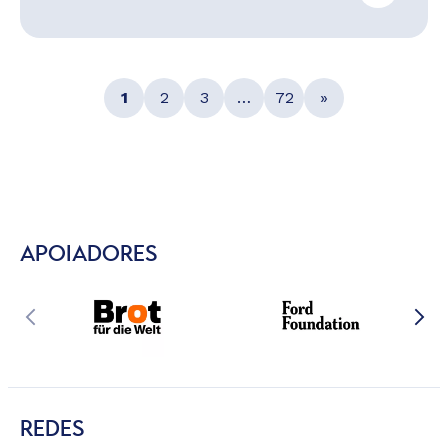
1
2
3
…
72
»
APOIADORES
REDES