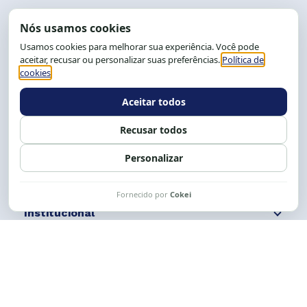
End.: R. da Graça, 150. Graça
CEP: 40.150-055
Salvador-BA, Brasil.
Tel.: (71) 2104-5457, Cel.: (71) 9 9239-2104 ou 2105
E-mail:
cese@cese.org.br
Expediente: 8h às 12h e 13 às 17h.
Siga nossas redes
Fale conosco
Institucional
Comunicação
Links Úteis