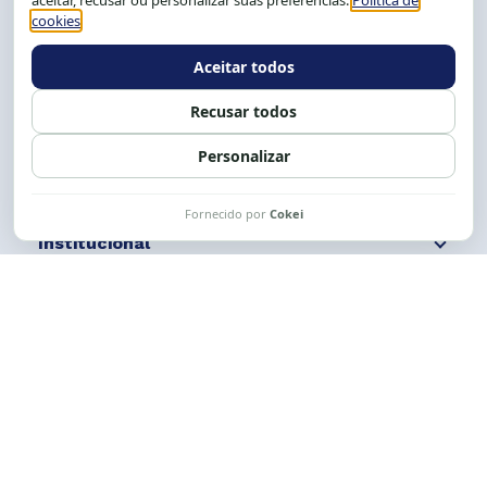
Tel.: (71) 2104-5457, Cel.: (71) 9 9239-2104 ou 2105
E-mail:
cese@cese.org.br
Expediente: 8h às 12h e 13 às 17h.
Siga nossas redes
Fale conosco
Institucional
Comunicação
Links Úteis
CESE © 2012 - 2026. Todos os direitos reservados.
Esta obra está licenciada com uma Licença