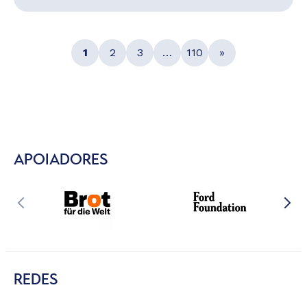
1
2
3
…
110
»
APOIADORES
REDES