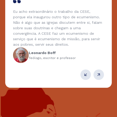
Eu acho extraordinário o trabalho da CESE,
porque ela inaugurou outro tipo de ecumenismo.
Não é algo que as igrejas discutem entre si, falam
sobre suas doutrinas e chegam a uma
convergência. A CESE faz um ecumenismo de
serviço que é ecumenismo de missão, para servir
aos pobres, servir seus direitos.
Leonardo Boff
Teólogo, escritor e professor