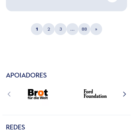
1
2
3
…
88
»
APOIADORES
REDES