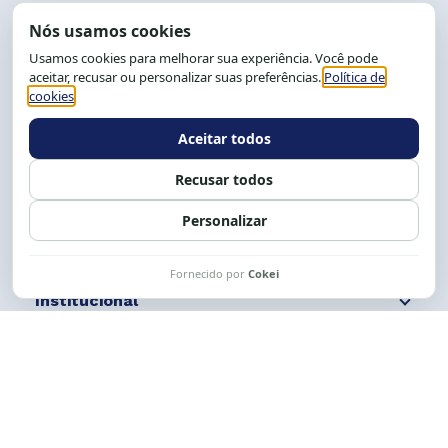
End.: R. da Graça, 150. Graça
CEP: 40.150-055
Salvador-BA, Brasil.
Tel.: (71) 2104-5457, Cel.: (71) 9 9239-2104 ou 2105
E-mail:
cese@cese.org.br
Expediente: 8h às 12h e 13 às 17h.
Siga nossas redes
Fale conosco
Institucional
Comunicação
Links Úteis