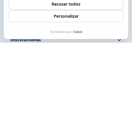
Siga nossas redes
Fale conosco
Institucional
Comunicação
Links Úteis
CESE © 2012 - 2026. Todos os direitos reservados.
Esta obra está licenciada com uma Licença
Creative Commons Atribuição-NãoComercial-
CompartilhaIgual 4.0 Internacional.
Desenvolvido por
M2HP