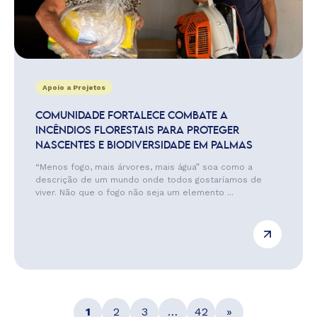
Apoio a Projetos
COMUNIDADE FORTALECE COMBATE A
INCÊNDIOS FLORESTAIS PARA PROTEGER
NASCENTES E BIODIVERSIDADE EM PALMAS
“Menos fogo, mais árvores, mais água” soa como a
descrição de um mundo onde todos gostaríamos de
viver. Não que o fogo não seja um elemento ...
1
2
3
…
42
»