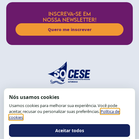
INSCREVA-SE EM
NOSSA NEWSLETTER!
Quero me inscrever
End.: R. da Graça, 150. Graça
CEP: 40.150-055
Salvador-BA, Brasil.
Tel.: (71) 2104-5457, Cel.: (71) 9 9239-2104 ou 2105
E-mail:
cese@cese.org.br
Expediente: 8h às 12h e 13 às 17h.