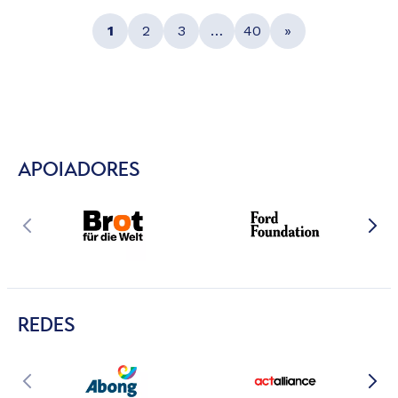
1
2
3
…
40
»
APOIADORES
REDES