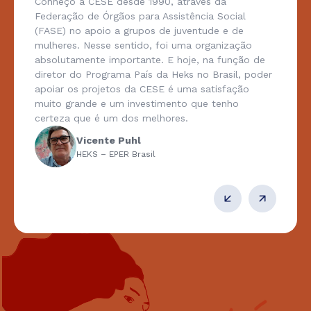
Conheço a CESE desde 1990, através da
Federação de Órgãos para Assistência Social
(FASE) no apoio a grupos de juventude e de
mulheres. Nesse sentido, foi uma organização
absolutamente importante. E hoje, na função de
diretor do Programa País da Heks no Brasil, poder
apoiar os projetos da CESE é uma satisfação
muito grande e um investimento que tenho
certeza que é um dos melhores.
Vicente Puhl
HEKS – EPER Brasil