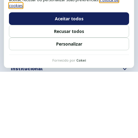
Tel.: (71) 2104-5457, Cel.: (71) 9 9239-2104 ou 2105
E-mail:
cese@cese.org.br
Expediente: 8h às 12h e 13 às 17h.
Siga nossas redes
Fale conosco
Institucional
Comunicação
Links Úteis
CESE © 2012 - 2026. Todos os direitos reservados.
Esta obra está licenciada com uma Licença