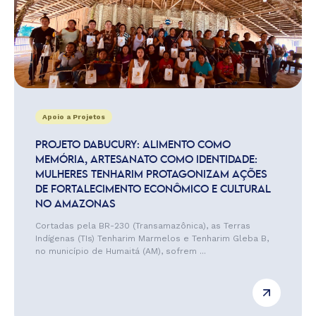
Apoio a Projetos
PROJETO DABUCURY: ALIMENTO COMO
MEMÓRIA, ARTESANATO COMO IDENTIDADE:
MULHERES TENHARIM PROTAGONIZAM AÇÕES
DE FORTALECIMENTO ECONÔMICO E CULTURAL
NO AMAZONAS
Cortadas pela BR-230 (Transamazônica), as Terras
Indígenas (TIs) Tenharim Marmelos e Tenharim Gleba B,
no município de Humaitá (AM), sofrem ...