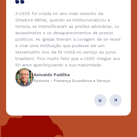
A CESE foi criada no ano mais violento da
Ditadura Militar, quando se institucionalizou a
tortura, se intensificaram as prisões arbitrárias, os
assassinatos e os desaparecimentos de presos
políticos. As igrejas tiveram a coragem de se reunir
e criar uma instituição que pudesse ser um
testemunho vivo da fé cristã no serviço ao povo
brasileiro. Fico muito feliz que a CESE chegue aos
50 anos aperfeiçoando a sua maturidade.
Anivaldo Padilha
Koinonia – Presença Ecumênica e Serviço