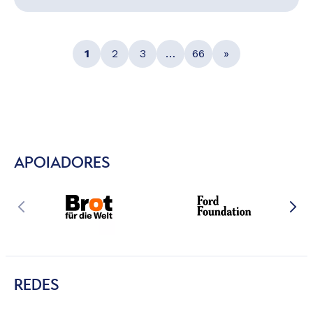
1
2
3
…
66
»
APOIADORES
REDES