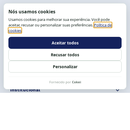
End.: R. da Graça, 150. Graça
CEP: 40.150-055
Salvador-BA, Brasil.
Tel.: (71) 2104-5457, Cel.: (71) 9 9239-2104 ou 2105
E-mail:
cese@cese.org.br
Expediente: 8h às 12h e 13 às 17h.
Siga nossas redes
Fale conosco
Institucional
Comunicação
Links Úteis