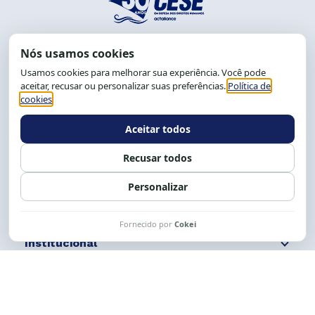
End.: R. da Graça, 150. Graça
CEP: 40.150-055
Salvador-BA, Brasil.
Tel.: (71) 2104-5457, Cel.: (71) 9 9239-2104 ou 2105
E-mail:
cese@cese.org.br
Expediente: 8h às 12h e 13 às 17h.
Siga nossas redes
Fale conosco
Institucional
Comunicação