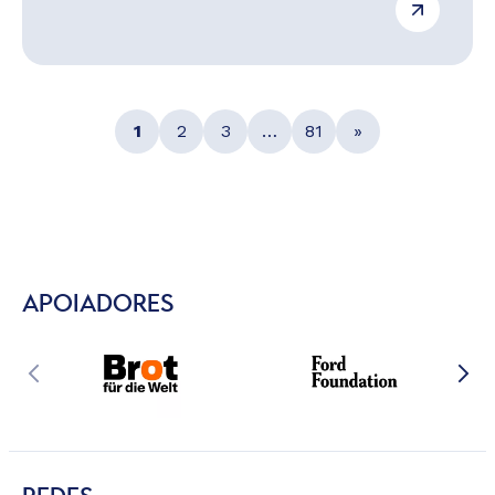
1
2
3
…
81
»
APOIADORES