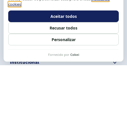
Tel.: (71) 2104-5457, Cel.: (71) 9 9239-2104 ou 2105
E-mail:
cese@cese.org.br
Expediente: 8h às 12h e 13 às 17h.
Siga nossas redes
Fale conosco
Institucional
Comunicação
Links Úteis
CESE © 2012 - 2026. Todos os direitos reservados.
Esta obra está licenciada com uma Licença