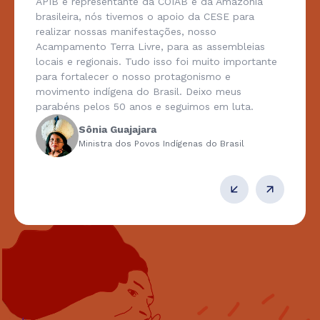
APIB e representante da COIAB e da Amazônia
brasileira, nós tivemos o apoio da CESE para
realizar nossas manifestações, nosso
Acampamento Terra Livre, para as assembleias
locais e regionais. Tudo isso foi muito importante
para fortalecer o nosso protagonismo e
movimento indígena do Brasil. Deixo meus
parabéns pelos 50 anos e seguimos em luta.
Sônia Guajajara
Ministra dos Povos Indígenas do Brasil