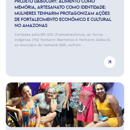
PROJETO DABUCURY: ALIMENTO COMO
MEMÓRIA, ARTESANATO COMO IDENTIDADE:
MULHERES TENHARIM PROTAGONIZAM AÇÕES
DE FORTALECIMENTO ECONÔMICO E CULTURAL
NO AMAZONAS
Cortadas pela BR-230 (Transamazônica), as Terras
Indígenas (TIs) Tenharim Marmelos e Tenharim Gleba B,
no município de Humaitá (AM), sofrem ...