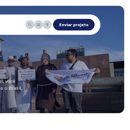
Enviar projeto
i, você
 o Brasil.