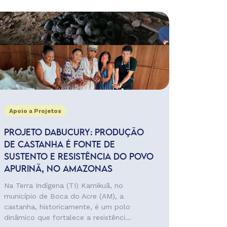
Apoio a Projetos
PROJETO DABUCURY: PRODUÇÃO
DE CASTANHA É FONTE DE
SUSTENTO E RESISTÊNCIA DO POVO
APURINÃ, NO AMAZONAS
Na Terra Indígena (TI) Kamikuã, no
município de Boca do Acre (AM), a
castanha, historicamente, é um polo
dinâmico que fortalece a resistênci...