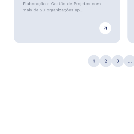
Elaboração e Gestão de Projetos com
mais de 20 organizações ap...
1
2
3
…