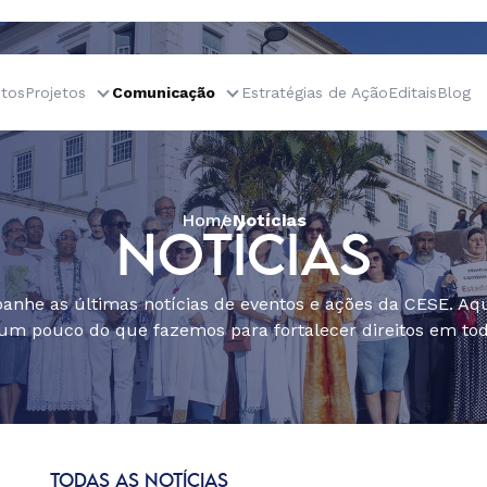
tos
Projetos
Comunicação
Estratégias de Ação
Editais
Blog
Home
Notícias
NOTÍCIAS
nhe as últimas notícias de eventos e ações da CESE. Aqu
um pouco do que fazemos para fortalecer direitos em todo
TODAS AS NOTÍCIAS