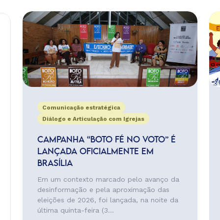
Comunicação estratégica
Diálogo e Articulação com Igrejas
CAMPANHA “BOTO FÉ NO VOTO” É
LANÇADA OFICIALMENTE EM
BRASÍLIA
Em um contexto marcado pelo avanço da
desinformação e pela aproximação das
eleições de 2026, foi lançada, na noite da
última quinta-feira (3...