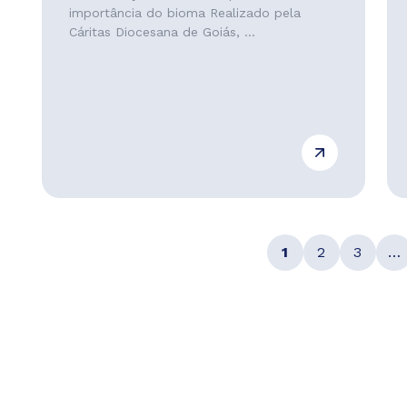
importância do bioma Realizado pela
Cáritas Diocesana de Goiás, ...
1
2
3
…