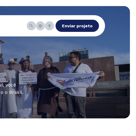
Enviar projeto
i, você
 o Brasil.