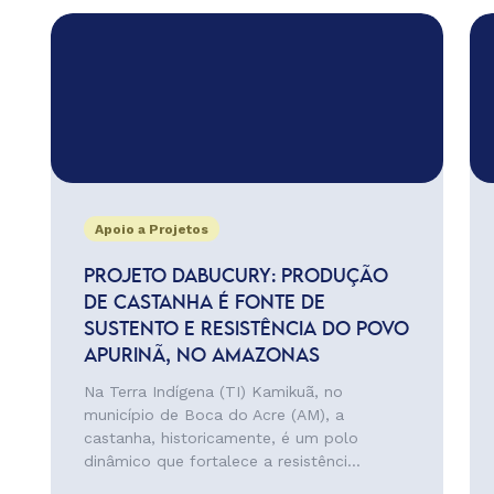
Apoio a Projetos
PROJETO DABUCURY: PRODUÇÃO
DE CASTANHA É FONTE DE
SUSTENTO E RESISTÊNCIA DO POVO
APURINÃ, NO AMAZONAS
Na Terra Indígena (TI) Kamikuã, no
município de Boca do Acre (AM), a
castanha, historicamente, é um polo
dinâmico que fortalece a resistênci...