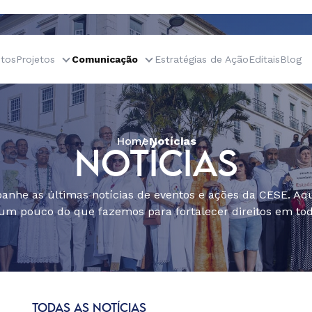
tos
Projetos
Comunicação
Estratégias de Ação
Editais
Blog
Home
Notícias
NOTÍCIAS
nhe as últimas notícias de eventos e ações da CESE. Aqu
um pouco do que fazemos para fortalecer direitos em todo
TODAS AS NOTÍCIAS