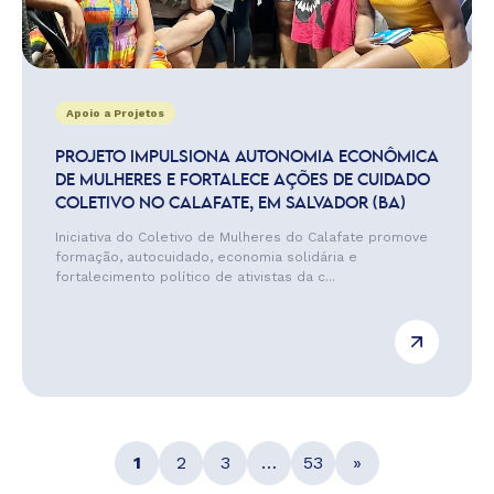
Apoio a Projetos
PROJETO IMPULSIONA AUTONOMIA ECONÔMICA
DE MULHERES E FORTALECE AÇÕES DE CUIDADO
COLETIVO NO CALAFATE, EM SALVADOR (BA)
Iniciativa do Coletivo de Mulheres do Calafate promove
formação, autocuidado, economia solidária e
fortalecimento político de ativistas da c...
1
2
3
…
53
»