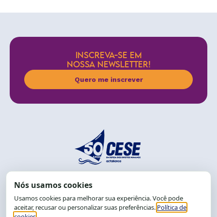
INSCREVA-SE EM
NOSSA NEWSLETTER!
Quero me inscrever
End.: R. da Graça, 150. Graça
CEP: 40.150-055
Salvador-BA, Brasil.
Tel.: (71) 2104-5457, Cel.: (71) 9 9239-2104 ou 2105