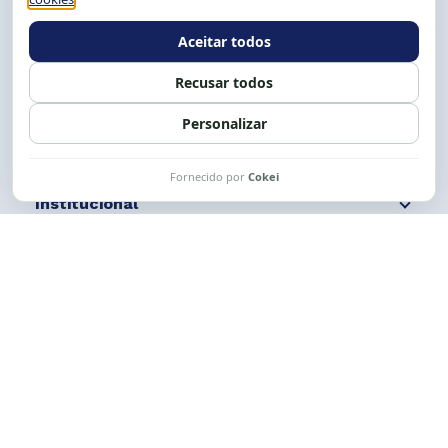
E-mail:
cese@cese.org.br
Expediente: 8h às 12h e 13 às 17h.
Siga nossas redes
Fale conosco
Institucional
Comunicação
Links Úteis
CESE © 2012 - 2026. Todos os direitos reservados.
Esta obra está licenciada com uma Licença
Creative Commons Atribuição-NãoComercial-