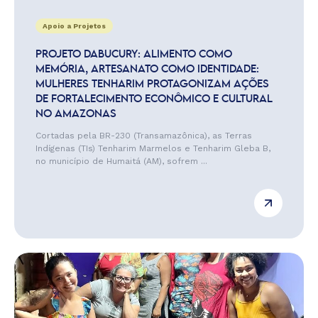
Apoio a Projetos
PROJETO DABUCURY: ALIMENTO COMO
MEMÓRIA, ARTESANATO COMO IDENTIDADE:
MULHERES TENHARIM PROTAGONIZAM AÇÕES
DE FORTALECIMENTO ECONÔMICO E CULTURAL
NO AMAZONAS
Cortadas pela BR-230 (Transamazônica), as Terras
Indígenas (TIs) Tenharim Marmelos e Tenharim Gleba B,
no município de Humaitá (AM), sofrem ...