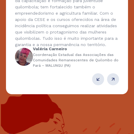
da capacitação e formação para juventude
quilombola; tem fortalecido também o
empreendedorismo e agricultura familiar. Com o
apoio da CESE e os cursos oferecidos na área de
incidência política conseguimos realizar atividades
que visibilizem o protagonismo das mulheres
quilombolas. Tudo isso é muito importante para a
garantia e a nossa permanência no território.
Valéria Carneiro
Coordenação Estadual das Associações das
Comunidades Remanescentes de Quilombo do
Pará – MALUNGU (PA)