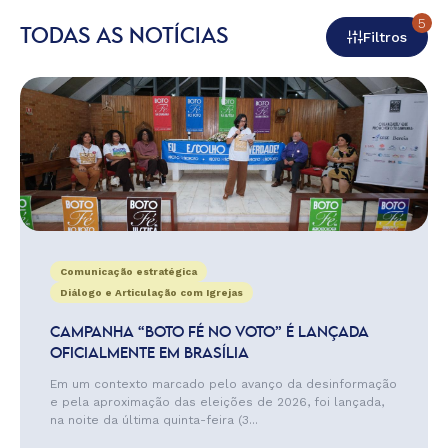
5
TODAS AS NOTÍCIAS
Filtros
Comunicação estratégica
Diálogo e Articulação com Igrejas
CAMPANHA “BOTO FÉ NO VOTO” É LANÇADA
OFICIALMENTE EM BRASÍLIA
Em um contexto marcado pelo avanço da desinformação
e pela aproximação das eleições de 2026, foi lançada,
na noite da última quinta-feira (3...