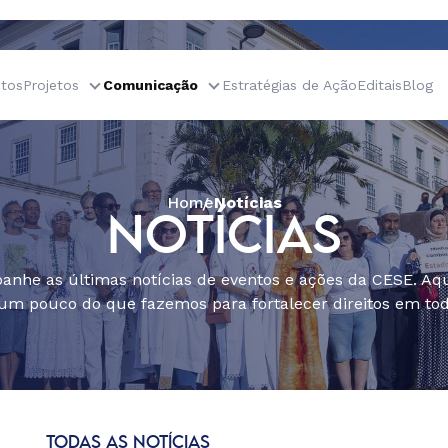
tos
Projetos
Comunicação
Estratégias de Ação
Editais
Blog
Home
Notícias
NOTÍCIAS
nhe as últimas notícias de eventos e ações da CESE. Aqu
um pouco do que fazemos para fortalecer direitos em todo
TODAS AS NOTÍCIAS