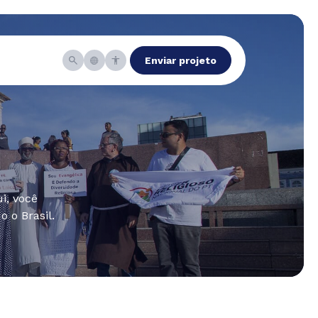
Enviar projeto
i, você
 o Brasil.