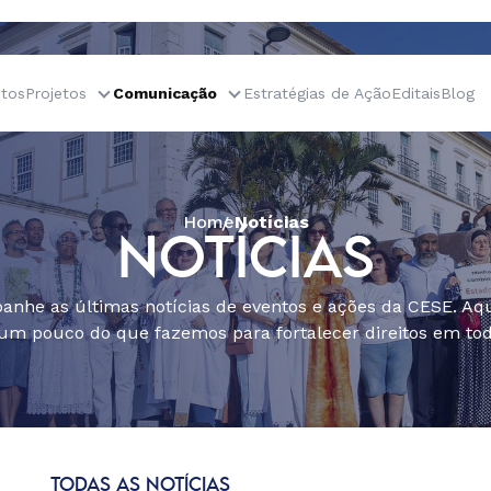
tos
Projetos
Comunicação
Estratégias de Ação
Editais
Blog
Home
Notícias
NOTÍCIAS
nhe as últimas notícias de eventos e ações da CESE. Aqu
um pouco do que fazemos para fortalecer direitos em todo
TODAS AS NOTÍCIAS