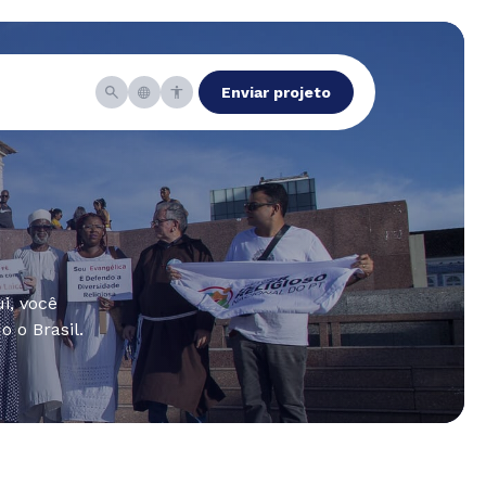
Enviar projeto
i, você
 o Brasil.