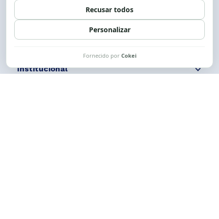
Siga nossas redes
Fale conosco
Institucional
Comunicação
Links Úteis
CESE © 2012 - 2026. Todos os direitos reservados.
Esta obra está licenciada com uma Licença
Creative Commons Atribuição-NãoComercial-
CompartilhaIgual 4.0 Internacional.