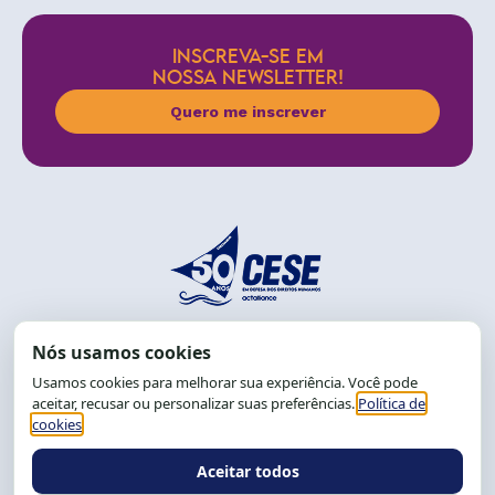
INSCREVA-SE EM
NOSSA NEWSLETTER!
Quero me inscrever
End.: R. da Graça, 150. Graça
CEP: 40.150-055
Salvador-BA, Brasil.
Tel.: (71) 2104-5457, Cel.: (71) 9 9239-2104 ou 2105
E-mail:
cese@cese.org.br
Expediente: 8h às 12h e 13 às 17h.