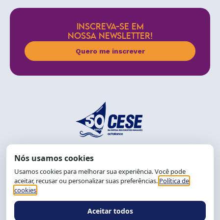
INSCREVA-SE EM
NOSSA NEWSLETTER!
Quero me inscrever
End.: R. da Graça, 150. Graça
CEP: 40.150-055
Salvador-BA, Brasil.
Tel.: (71) 2104-5457, Cel.: (71) 9 9239-2104 ou 2105
E-mail:
cese@cese.org.br
Expediente: 8h às 12h e 13 às 17h.