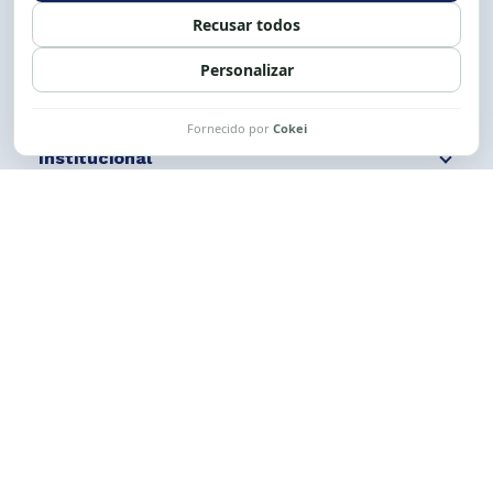
Siga nossas redes
Fale conosco
Institucional
Comunicação
Links Úteis
CESE © 2012 - 2026. Todos os direitos reservados.
Esta obra está licenciada com uma Licença
Creative Commons Atribuição-NãoComercial-
CompartilhaIgual 4.0 Internacional.