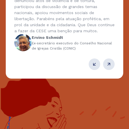
denunciou atos de violência e de tortura,
participou da discussão de grandes temas
nacionais, apoiou movimentos sociais de
libertação. Parabéns pela atuação profética, em
prol da unidade e da cidadania. Que Deus continue
a fazer da CESE uma benção para muitos.
Ervino Schmidt
Ex-secretário executivo do Conselho Nacional
de Igrejas Cristãs (CONIC)