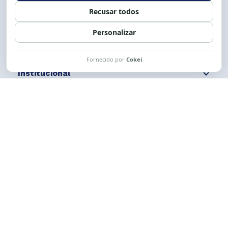
Siga nossas redes
Fale conosco
Institucional
Comunicação
Links Úteis
CESE © 2012 - 2026. Todos os direitos reservados.
Esta obra está licenciada com uma Licença
Creative Commons Atribuição-NãoComercial-
CompartilhaIgual 4.0 Internacional.