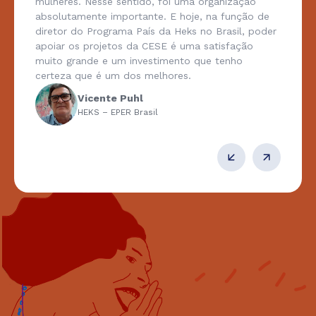
mulheres. Nesse sentido, foi uma organização
absolutamente importante. E hoje, na função de
diretor do Programa País da Heks no Brasil, poder
apoiar os projetos da CESE é uma satisfação
muito grande e um investimento que tenho
certeza que é um dos melhores.
Vicente Puhl
HEKS – EPER Brasil