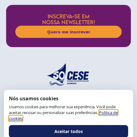
INSCREVA-SE EM
NOSSA NEWSLETTER!
Quero me inscrever
End.: R. da Graça, 150. Graça
CEP: 40.150-055
Salvador-BA, Brasil.
Tel.: (71) 2104-5457, Cel.: (71) 9 9239-2104 ou 2105
E-mail:
cese@cese.org.br
Expediente: 8h às 12h e 13 às 17h.