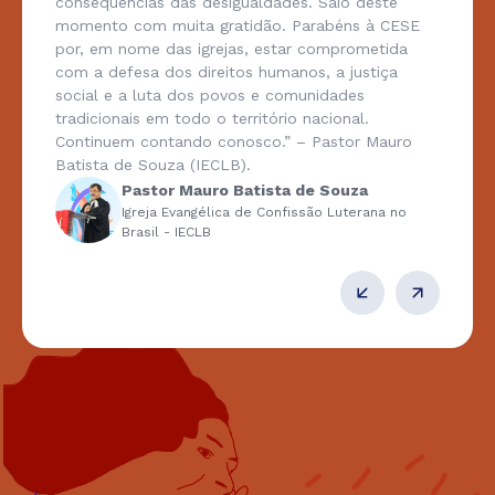
consequências das desigualdades. Saio deste
momento com muita gratidão. Parabéns à CESE
por, em nome das igrejas, estar comprometida
com a defesa dos direitos humanos, a justiça
social e a luta dos povos e comunidades
tradicionais em todo o território nacional.
Continuem contando conosco.” – Pastor Mauro
Batista de Souza (IECLB).
Pastor Mauro Batista de Souza
Igreja Evangélica de Confissão Luterana no
Brasil - IECLB