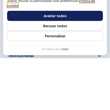
Tel.: (71) 2104-5457, Cel.: (71) 9 9239-2104 ou 2105
E-mail:
cese@cese.org.br
Expediente: 8h às 12h e 13 às 17h.
Siga nossas redes
Fale conosco
Institucional
Comunicação
Links Úteis
CESE © 2012 - 2026. Todos os direitos reservados.