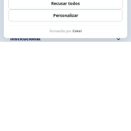
Siga nossas redes
Fale conosco
Institucional
Comunicação
Links Úteis
CESE © 2012 - 2026. Todos os direitos reservados.
Esta obra está licenciada com uma Licença
Creative Commons Atribuição-NãoComercial-
CompartilhaIgual 4.0 Internacional.
Desenvolvido por
M2HP