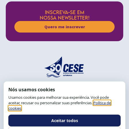
INSCREVA-SE EM
NOSSA NEWSLETTER!
Quero me inscrever
End.: R. da Graça, 150. Graça
CEP: 40.150-055
Salvador-BA, Brasil.
Tel.: (71) 2104-5457, Cel.: (71) 9 9239-2104 ou 2105
E-mail:
cese@cese.org.br
Expediente: 8h às 12h e 13 às 17h.