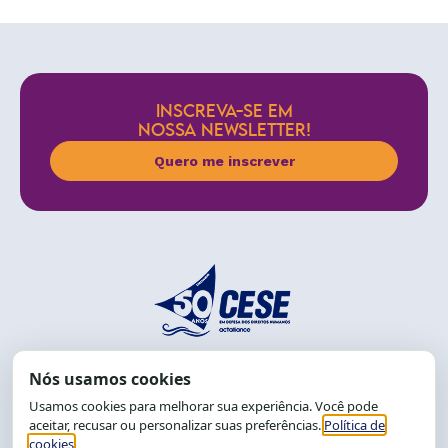
INSCREVA-SE EM
NOSSA NEWSLETTER!
Quero me inscrever
End.: R. da Graça, 150. Graça
CEP: 40.150-055
Salvador-BA, Brasil.
Tel.: (71) 2104-5457, Cel.: (71) 9 9239-2104 ou 2105