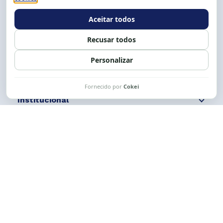
E-mail:
cese@cese.org.br
Expediente: 8h às 12h e 13 às 17h.
Siga nossas redes
Fale conosco
Institucional
Comunicação
Links Úteis
CESE © 2012 - 2026. Todos os direitos reservados.
Esta obra está licenciada com uma Licença
Creative Commons Atribuição-NãoComercial-