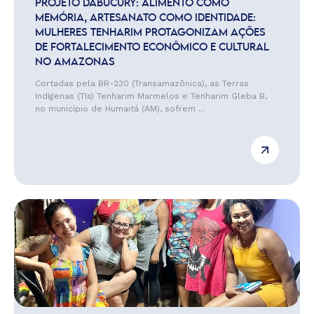
PROJETO DABUCURY: ALIMENTO COMO
MEMÓRIA, ARTESANATO COMO IDENTIDADE:
MULHERES TENHARIM PROTAGONIZAM AÇÕES
DE FORTALECIMENTO ECONÔMICO E CULTURAL
NO AMAZONAS
Cortadas pela BR-230 (Transamazônica), as Terras
Indígenas (TIs) Tenharim Marmelos e Tenharim Gleba B,
no município de Humaitá (AM), sofrem ...