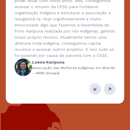
poder atuar com nosso povo. Mas, conseguimos
acessar o recurso da CESE para fortalecer
organização indígena e estruturar a associação e
reorganizá-la. Hoje orgulhosamente e muito
emocionada digo que fazemos a Assembleia do
Povo Karipuna realizada por nós indígenas, gerindo
nosso próprio recurso. Atualmente temos uma
diretoria toda indígena, conseguimos captar
recursos e acessar outros projetos. E isso tudo só
foi possível por causa da parceria com a CESE.
Luene Karipuna
Associação das Mulheres Indígenas em Mutirão
– AMIM (Amapá)