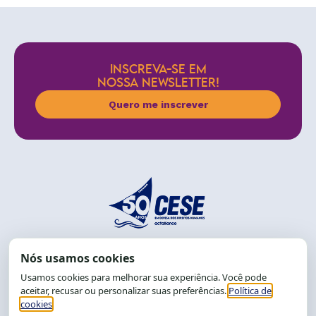
INSCREVA-SE EM
NOSSA NEWSLETTER!
Quero me inscrever
End.: R. da Graça, 150. Graça
CEP: 40.150-055
Salvador-BA, Brasil.
Tel.: (71) 2104-5457, Cel.: (71) 9 9239-2104 ou 2105
E-mail:
cese@cese.org.br