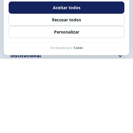
Expediente: 8h às 12h e 13 às 17h.
Siga nossas redes
Fale conosco
Institucional
Comunicação
Links Úteis
CESE © 2012 - 2026. Todos os direitos reservados.
Esta obra está licenciada com uma Licença
Creative Commons Atribuição-NãoComercial-
CompartilhaIgual 4.0 Internacional.