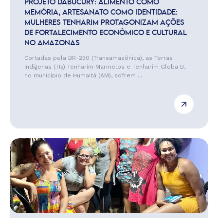
PROJETO DABUCURY: ALIMENTO COMO
MEMÓRIA, ARTESANATO COMO IDENTIDADE:
MULHERES TENHARIM PROTAGONIZAM AÇÕES
DE FORTALECIMENTO ECONÔMICO E CULTURAL
NO AMAZONAS
Cortadas pela BR-230 (Transamazônica), as Terras
Indígenas (TIs) Tenharim Marmelos e Tenharim Gleba B,
no município de Humaitá (AM), sofrem ...