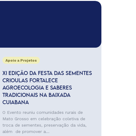
Apoio a Projetos
XI EDIÇÃO DA FESTA DAS SEMENTES
CRIOULAS FORTALECE
AGROECOLOGIA E SABERES
TRADICIONAIS NA BAIXADA
CUIABANA
O Evento reuniu comunidades rurais de
Mato Grosso em celebração coletiva de
troca de sementes, preservação da vida,
além de promover a...