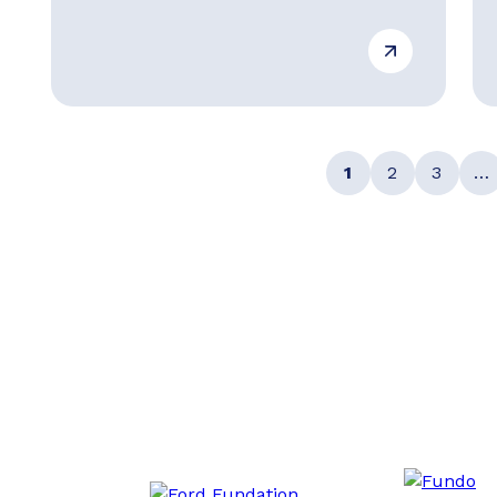
1
2
3
…