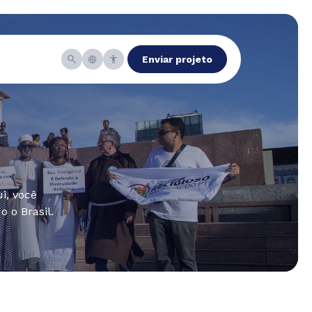
Enviar projeto
i, você
 o Brasil.