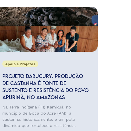
Apoio a Projetos
PROJETO DABUCURY: PRODUÇÃO
DE CASTANHA É FONTE DE
SUSTENTO E RESISTÊNCIA DO POVO
APURINÃ, NO AMAZONAS
Na Terra Indígena (TI) Kamikuã, no
município de Boca do Acre (AM), a
castanha, historicamente, é um polo
dinâmico que fortalece a resistênci...