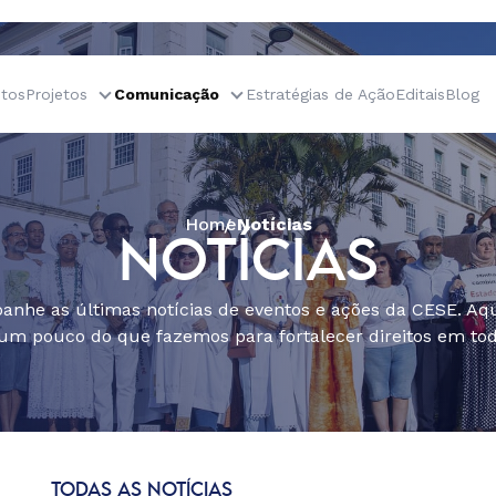
tos
Projetos
Comunicação
Estratégias de Ação
Editais
Blog
Home
Notícias
NOTÍCIAS
nhe as últimas notícias de eventos e ações da CESE. Aqu
um pouco do que fazemos para fortalecer direitos em todo
TODAS AS NOTÍCIAS