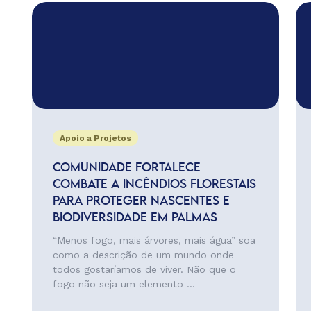
Apoio a Projetos
COMUNIDADE FORTALECE
COMBATE A INCÊNDIOS FLORESTAIS
PARA PROTEGER NASCENTES E
BIODIVERSIDADE EM PALMAS
“Menos fogo, mais árvores, mais água” soa
como a descrição de um mundo onde
todos gostaríamos de viver. Não que o
fogo não seja um elemento ...