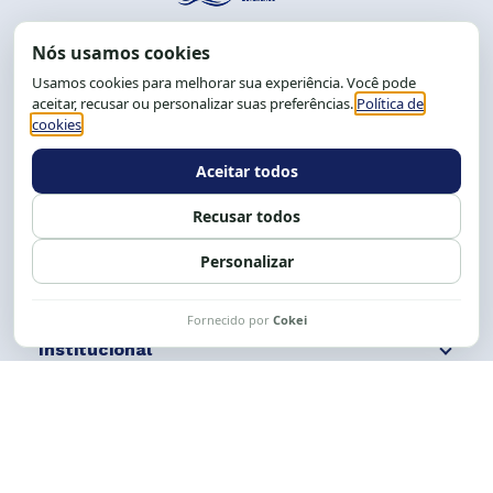
End.: R. da Graça, 150. Graça
CEP: 40.150-055
Salvador-BA, Brasil.
Tel.: (71) 2104-5457, Cel.: (71) 9 9239-2104 ou 2105
E-mail:
cese@cese.org.br
Expediente: 8h às 12h e 13 às 17h.
Siga nossas redes
Fale conosco
Institucional
Comunicação
Links Úteis