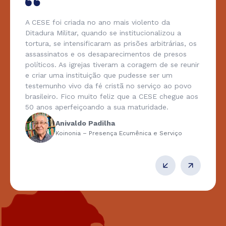
A CESE foi criada no ano mais violento da
Ditadura Militar, quando se institucionalizou a
tortura, se intensificaram as prisões arbitrárias, os
assassinatos e os desaparecimentos de presos
políticos. As igrejas tiveram a coragem de se reunir
e criar uma instituição que pudesse ser um
testemunho vivo da fé cristã no serviço ao povo
brasileiro. Fico muito feliz que a CESE chegue aos
50 anos aperfeiçoando a sua maturidade.
Anivaldo Padilha
Koinonia – Presença Ecumênica e Serviço