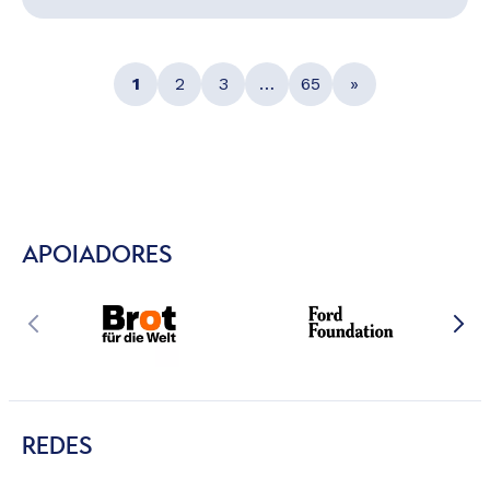
1
2
3
…
65
»
APOIADORES
REDES