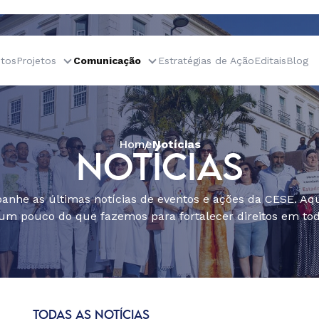
tos
Projetos
Comunicação
Estratégias de Ação
Editais
Blog
Home
Notícias
NOTÍCIAS
nhe as últimas notícias de eventos e ações da CESE. Aqu
um pouco do que fazemos para fortalecer direitos em todo
TODAS AS NOTÍCIAS