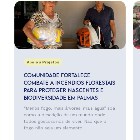
Apoio a Projetos
COMUNIDADE FORTALECE
COMBATE A INCÊNDIOS FLORESTAIS
PARA PROTEGER NASCENTES E
BIODIVERSIDADE EM PALMAS
“Menos fogo, mais árvores, mais água” soa
como a descrição de um mundo onde
todos gostaríamos de viver. Não que o
fogo não seja um elemento ...