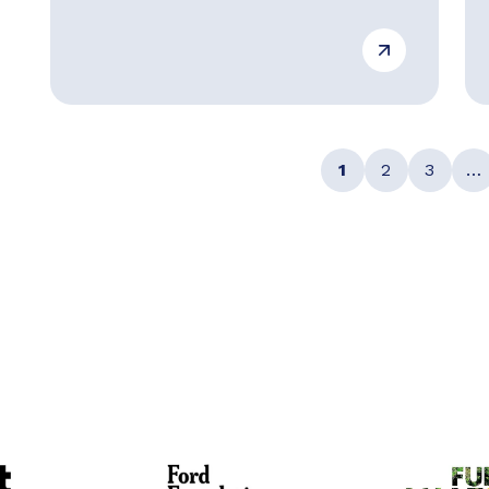
1
2
3
…