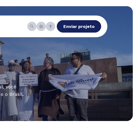
Enviar projeto
i, você
 o Brasil.