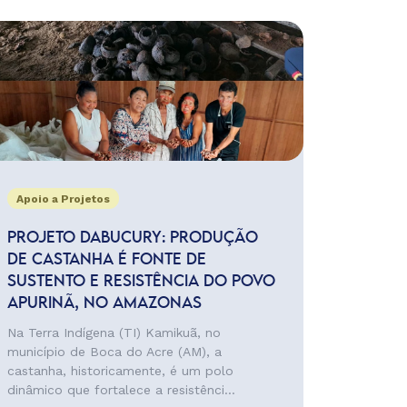
Apoio a Projetos
PROJETO DABUCURY: PRODUÇÃO
DE CASTANHA É FONTE DE
SUSTENTO E RESISTÊNCIA DO POVO
APURINÃ, NO AMAZONAS
Na Terra Indígena (TI) Kamikuã, no
município de Boca do Acre (AM), a
castanha, historicamente, é um polo
dinâmico que fortalece a resistênci...