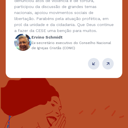
denunciou atos de violência e de tortura,
participou da discussão de grandes temas
nacionais, apoiou movimentos sociais de
libertação. Parabéns pela atuação profética, em
prol da unidade e da cidadania. Que Deus continue
a fazer da CESE uma benção para muitos.
Ervino Schmidt
Ex-secretário executivo do Conselho Nacional
de Igrejas Cristãs (CONIC)