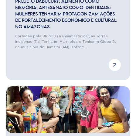
PROJETO DABUCURY: ALIMENTO COMO
MEMÓRIA, ARTESANATO COMO IDENTIDADE:
MULHERES TENHARIM PROTAGONIZAM AÇÕES
DE FORTALECIMENTO ECONÔMICO E CULTURAL
NO AMAZONAS
Cortadas pela BR-230 (Transamazônica), as Terras
Indígenas (TIs) Tenharim Marmelos e Tenharim Gleba B,
no município de Humaitá (AM), sofrem ...