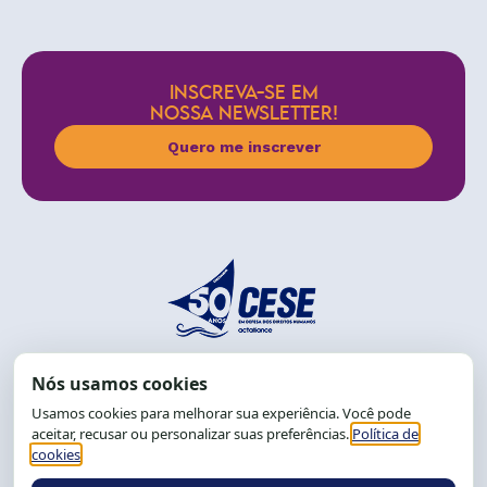
INSCREVA-SE EM
NOSSA NEWSLETTER!
Quero me inscrever
End.: R. da Graça, 150. Graça
CEP: 40.150-055
Salvador-BA, Brasil.
Tel.: (71) 2104-5457, Cel.: (71) 9 9239-2104 ou 2105
E-mail:
cese@cese.org.br
Expediente: 8h às 12h e 13 às 17h.