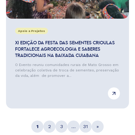
Apoio a Projetos
XI EDIÇÃO DA FESTA DAS SEMENTES CRIOULAS
FORTALECE AGROECOLOGIA E SABERES
TRADICIONAIS NA BAIXADA CUIABANA
O Evento reuniu comunidades rurais de Mato Grosso em
celebração coletiva de troca de sementes, preservação
da vida, além de promover a...
1
2
3
…
31
»