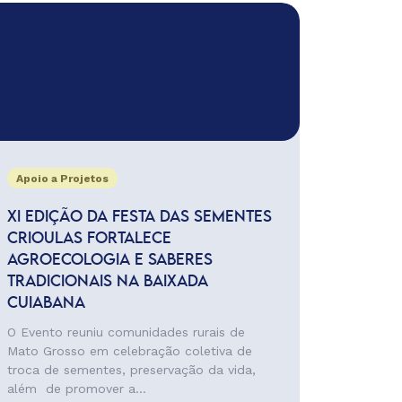
Apoio a Projetos
XI EDIÇÃO DA FESTA DAS SEMENTES
CRIOULAS FORTALECE
AGROECOLOGIA E SABERES
TRADICIONAIS NA BAIXADA
CUIABANA
O Evento reuniu comunidades rurais de
Mato Grosso em celebração coletiva de
troca de sementes, preservação da vida,
além de promover a...