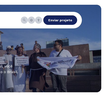
Enviar projeto
i, você
 o Brasil.