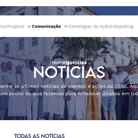
tos
Projetos
Comunicação
Estratégias de Ação
Editais
Blog
Home
Notícias
NOTÍCIAS
nhe as últimas notícias de eventos e ações da CESE. Aqu
um pouco do que fazemos para fortalecer direitos em todo
TODAS AS NOTÍCIAS