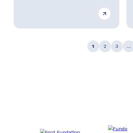
1
2
3
…