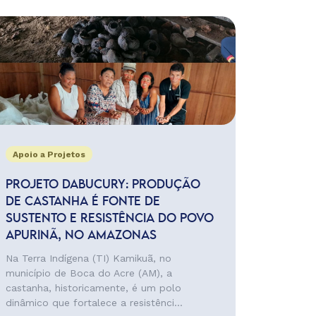
Apoio a Projetos
PROJETO DABUCURY: PRODUÇÃO
DE CASTANHA É FONTE DE
SUSTENTO E RESISTÊNCIA DO POVO
APURINÃ, NO AMAZONAS
Na Terra Indígena (TI) Kamikuã, no
município de Boca do Acre (AM), a
castanha, historicamente, é um polo
dinâmico que fortalece a resistênci...