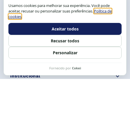
CEP: 40.150-055
Salvador-BA, Brasil.
Tel.: (71) 2104-5457, Cel.: (71) 9 9239-2104 ou 2105
E-mail:
cese@cese.org.br
Expediente: 8h às 12h e 13 às 17h.
Siga nossas redes
Fale conosco
Institucional
Comunicação
Links Úteis