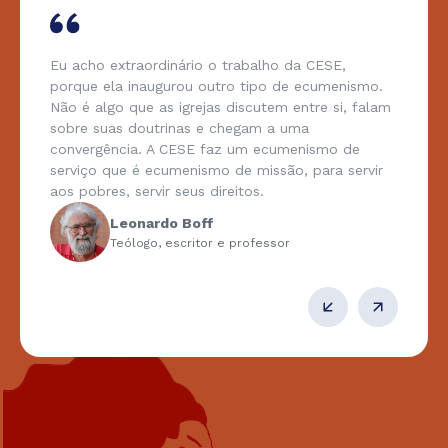
Eu acho extraordinário o trabalho da CESE,
porque ela inaugurou outro tipo de ecumenismo.
Não é algo que as igrejas discutem entre si, falam
sobre suas doutrinas e chegam a uma
convergência. A CESE faz um ecumenismo de
serviço que é ecumenismo de missão, para servir
aos pobres, servir seus direitos.
Leonardo Boff
Teólogo, escritor e professor