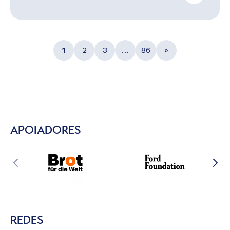
1
2
3
…
86
»
APOIADORES
REDES