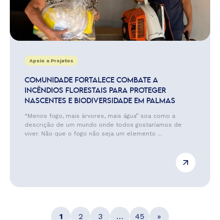
Apoio a Projetos
COMUNIDADE FORTALECE COMBATE A
INCÊNDIOS FLORESTAIS PARA PROTEGER
NASCENTES E BIODIVERSIDADE EM PALMAS
“Menos fogo, mais árvores, mais água” soa como a
descrição de um mundo onde todos gostaríamos de
viver. Não que o fogo não seja um elemento ...
1
2
3
…
45
»