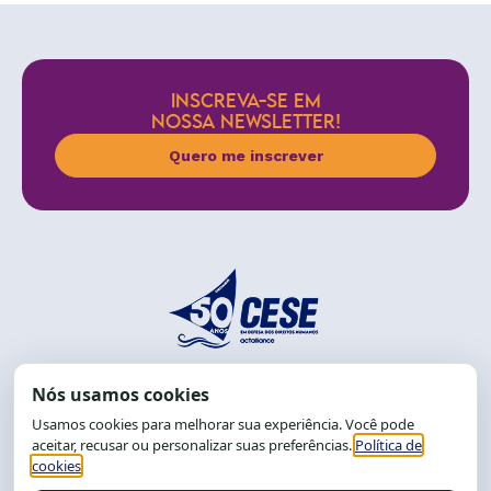
INSCREVA-SE EM
NOSSA NEWSLETTER!
Quero me inscrever
End.: R. da Graça, 150. Graça
CEP: 40.150-055
Salvador-BA, Brasil.
Tel.: (71) 2104-5457, Cel.: (71) 9 9239-2104 ou 2105
E-mail:
cese@cese.org.br