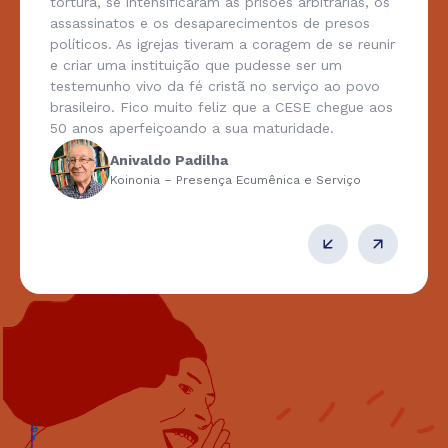
tortura, se intensificaram as prisões arbitrárias, os
assassinatos e os desaparecimentos de presos
políticos. As igrejas tiveram a coragem de se reunir
e criar uma instituição que pudesse ser um
testemunho vivo da fé cristã no serviço ao povo
brasileiro. Fico muito feliz que a CESE chegue aos
50 anos aperfeiçoando a sua maturidade.
Anivaldo Padilha
Koinonia – Presença Ecumênica e Serviço