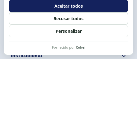
Expediente: 8h às 12h e 13 às 17h.
Siga nossas redes
Fale conosco
Institucional
Comunicação
Links Úteis
CESE © 2012 - 2026. Todos os direitos reservados.
Esta obra está licenciada com uma Licença
Creative Commons Atribuição-NãoComercial-
CompartilhaIgual 4.0 Internacional.