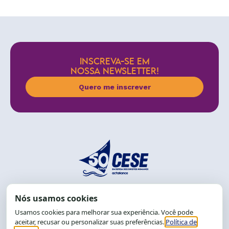
INSCREVA-SE EM
NOSSA NEWSLETTER!
Quero me inscrever
End.: R. da Graça, 150. Graça
CEP: 40.150-055
Salvador-BA, Brasil.
Tel.: (71) 2104-5457, Cel.: (71) 9 9239-2104 ou 2105