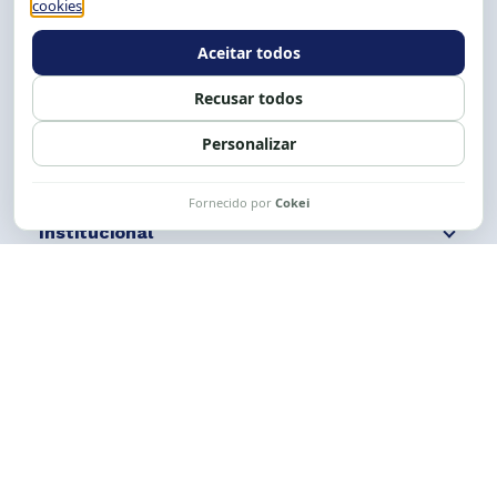
E-mail:
cese@cese.org.br
Expediente: 8h às 12h e 13 às 17h.
Siga nossas redes
Fale conosco
Institucional
Comunicação
Links Úteis
CESE © 2012 - 2026. Todos os direitos reservados.
Esta obra está licenciada com uma Licença