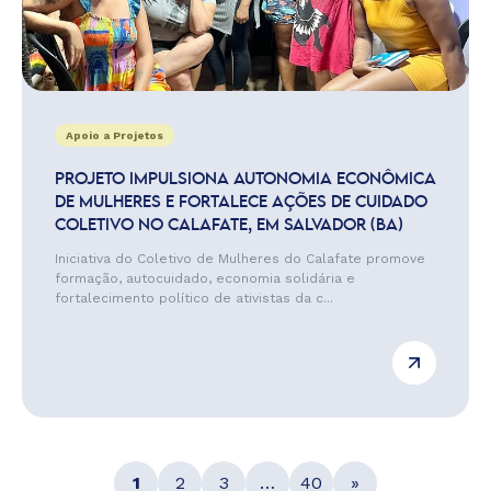
Apoio a Projetos
PROJETO IMPULSIONA AUTONOMIA ECONÔMICA
DE MULHERES E FORTALECE AÇÕES DE CUIDADO
COLETIVO NO CALAFATE, EM SALVADOR (BA)
Iniciativa do Coletivo de Mulheres do Calafate promove
formação, autocuidado, economia solidária e
fortalecimento político de ativistas da c...
1
2
3
…
40
»