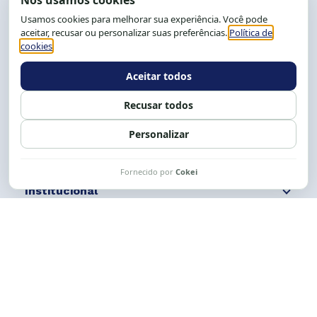
End.: R. da Graça, 150. Graça
CEP: 40.150-055
Salvador-BA, Brasil.
Tel.: (71) 2104-5457, Cel.: (71) 9 9239-2104 ou 2105
E-mail:
cese@cese.org.br
Expediente: 8h às 12h e 13 às 17h.
Siga nossas redes
Fale conosco
Institucional
Comunicação
Links Úteis