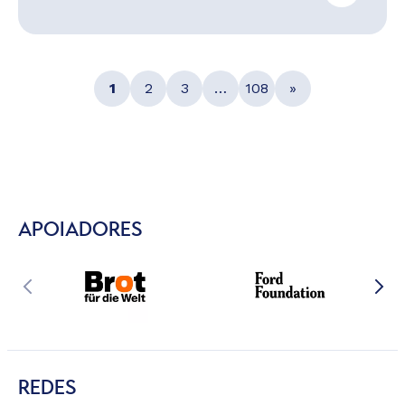
1
2
3
…
108
»
APOIADORES
REDES