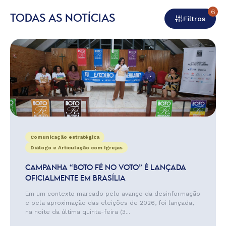
6
TODAS AS NOTÍCIAS
Filtros
Comunicação estratégica
Diálogo e Articulação com Igrejas
CAMPANHA “BOTO FÉ NO VOTO” É LANÇADA
OFICIALMENTE EM BRASÍLIA
Em um contexto marcado pelo avanço da desinformação
e pela aproximação das eleições de 2026, foi lançada,
na noite da última quinta-feira (3...