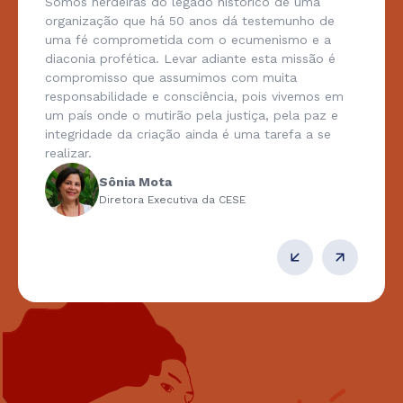
Somos herdeiras do legado histórico de uma
organização que há 50 anos dá testemunho de
uma fé comprometida com o ecumenismo e a
diaconia profética. Levar adiante esta missão é
compromisso que assumimos com muita
responsabilidade e consciência, pois vivemos em
um país onde o mutirão pela justiça, pela paz e
integridade da criação ainda é uma tarefa a se
realizar.
Sônia Mota
Diretora Executiva da CESE