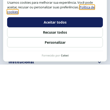
CEP: 40.150-055
Salvador-BA, Brasil.
Tel.: (71) 2104-5457, Cel.: (71) 9 9239-2104 ou 2105
E-mail:
cese@cese.org.br
Expediente: 8h às 12h e 13 às 17h.
Siga nossas redes
Fale conosco
Institucional
Comunicação
Links Úteis