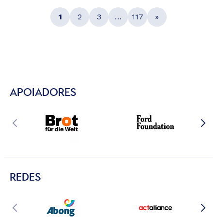
1
2
3
…
117
»
APOIADORES
REDES