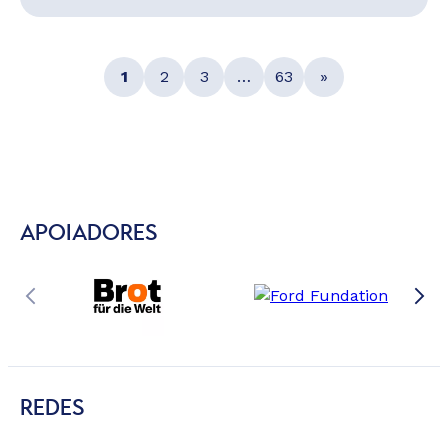
1
2
3
…
63
»
APOIADORES
REDES