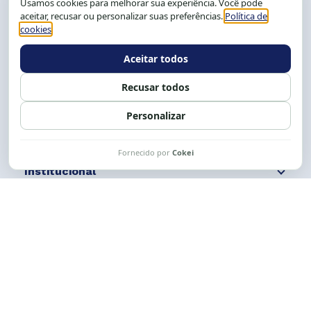
Salvador-BA, Brasil.
Tel.: (71) 2104-5457, Cel.: (71) 9 9239-2104 ou 2105
E-mail:
cese@cese.org.br
Expediente: 8h às 12h e 13 às 17h.
Siga nossas redes
Fale conosco
Institucional
Comunicação
Links Úteis