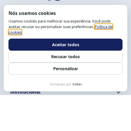
End.: R. da Graça, 150. Graça
CEP: 40.150-055
Salvador-BA, Brasil.
Tel.: (71) 2104-5457, Cel.: (71) 9 9239-2104 ou 2105
E-mail:
cese@cese.org.br
Expediente: 8h às 12h e 13 às 17h.
Siga nossas redes
Fale conosco
Institucional
Comunicação
Links Úteis