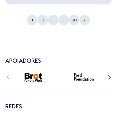
1
2
3
…
80
»
APOIADORES
REDES