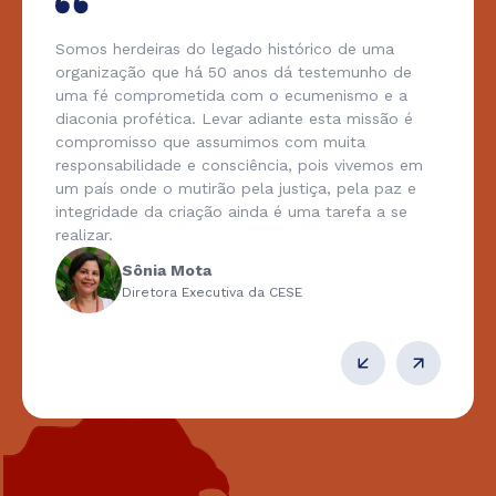
Somos herdeiras do legado histórico de uma
organização que há 50 anos dá testemunho de
uma fé comprometida com o ecumenismo e a
diaconia profética. Levar adiante esta missão é
compromisso que assumimos com muita
responsabilidade e consciência, pois vivemos em
um país onde o mutirão pela justiça, pela paz e
integridade da criação ainda é uma tarefa a se
realizar.
Sônia Mota
Diretora Executiva da CESE