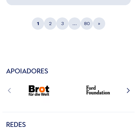
1
2
3
…
80
»
APOIADORES
REDES