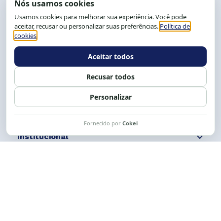
End.: R. da Graça, 150. Graça
CEP: 40.150-055
Salvador-BA, Brasil.
Tel.: (71) 2104-5457, Cel.: (71) 9 9239-2104 ou 2105
E-mail:
cese@cese.org.br
Expediente: 8h às 12h e 13 às 17h.
Siga nossas redes
Fale conosco
Institucional
Comunicação
Links Úteis