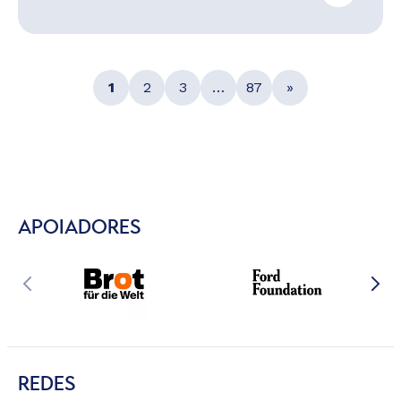
1
2
3
…
87
»
APOIADORES
REDES