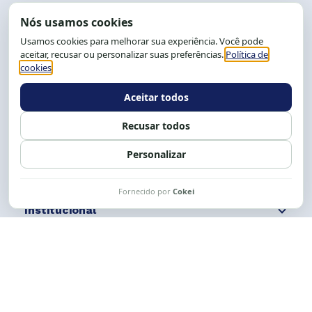
End.: R. da Graça, 150. Graça
CEP: 40.150-055
Salvador-BA, Brasil.
Tel.: (71) 2104-5457, Cel.: (71) 9 9239-2104 ou 2105
E-mail:
cese@cese.org.br
Expediente: 8h às 12h e 13 às 17h.
Siga nossas redes
Fale conosco
Institucional
Comunicação
Links Úteis