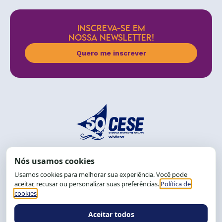
INSCREVA-SE EM
NOSSA NEWSLETTER!
Quero me inscrever
End.: R. da Graça, 150. Graça
CEP: 40.150-055
Salvador-BA, Brasil.
Tel.: (71) 2104-5457, Cel.: (71) 9 9239-2104 ou 2105
E-mail:
cese@cese.org.br
Expediente: 8h às 12h e 13 às 17h.