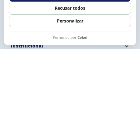
Siga nossas redes
Fale conosco
Institucional
Comunicação
Links Úteis
CESE © 2012 - 2026. Todos os direitos reservados.
Esta obra está licenciada com uma Licença
Creative Commons Atribuição-NãoComercial-
CompartilhaIgual 4.0 Internacional.