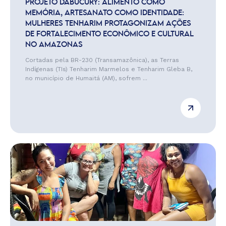
PROJETO DABUCURY: ALIMENTO COMO
MEMÓRIA, ARTESANATO COMO IDENTIDADE:
MULHERES TENHARIM PROTAGONIZAM AÇÕES
DE FORTALECIMENTO ECONÔMICO E CULTURAL
NO AMAZONAS
Cortadas pela BR-230 (Transamazônica), as Terras
Indígenas (TIs) Tenharim Marmelos e Tenharim Gleba B,
no município de Humaitá (AM), sofrem ...