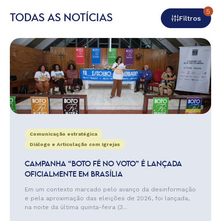
5
TODAS AS NOTÍCIAS
Filtros
Comunicação estratégica
Diálogo e Articulação com Igrejas
CAMPANHA “BOTO FÉ NO VOTO” É LANÇADA
OFICIALMENTE EM BRASÍLIA
Em um contexto marcado pelo avanço da desinformação
e pela aproximação das eleições de 2026, foi lançada,
na noite da última quinta-feira (3...