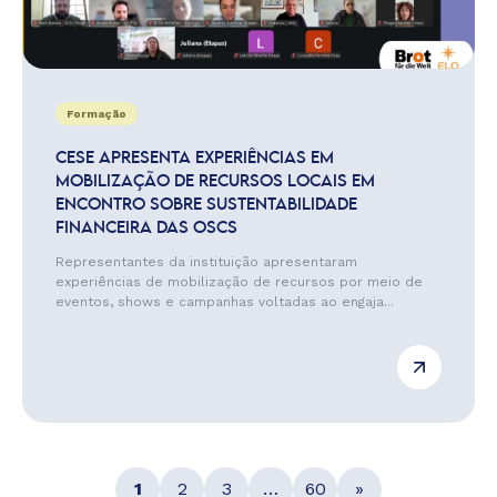
Formação
CESE APRESENTA EXPERIÊNCIAS EM
MOBILIZAÇÃO DE RECURSOS LOCAIS EM
ENCONTRO SOBRE SUSTENTABILIDADE
FINANCEIRA DAS OSCS
Representantes da instituição apresentaram
experiências de mobilização de recursos por meio de
eventos, shows e campanhas voltadas ao engaja...
1
2
3
…
60
»