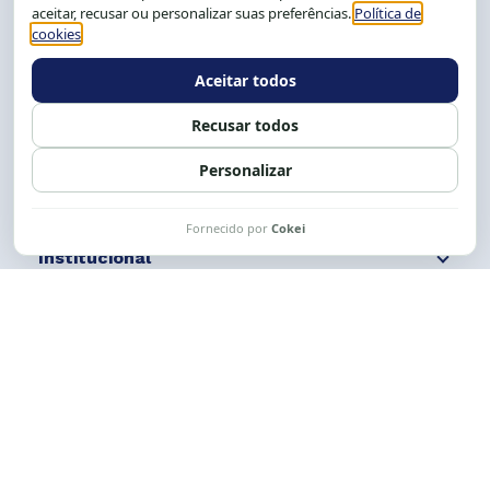
Salvador-BA, Brasil.
Tel.: (71) 2104-5457, Cel.: (71) 9 9239-2104 ou 2105
E-mail:
cese@cese.org.br
Expediente: 8h às 12h e 13 às 17h.
Siga nossas redes
Fale conosco
Institucional
Comunicação
Links Úteis
CESE © 2012 - 2026. Todos os direitos reservados.