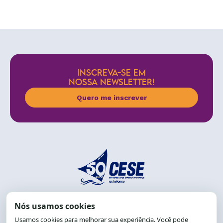
INSCREVA-SE EM
NOSSA NEWSLETTER!
Quero me inscrever
End.: R. da Graça, 150. Graça
CEP: 40.150-055