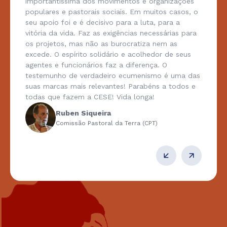
importantíssima dos movimentos e organizações
populares e pastorais sociais. Em muitos casos, o
seu apoio foi e é decisivo para a luta, para a
vitória da vida. Faz as exigências necessárias para
os projetos, mas não as burocratiza nem as
excede. O espírito solidário e acolhedor de seus
agentes e funcionários faz a diferença. O
testemunho de verdadeiro ecumenismo é uma das
suas marcas mais relevantes! Parabéns a todos e
todas que fazem a CESE! Vida longa!
Ruben Siqueira
Comissão Pastoral da Terra (CPT)