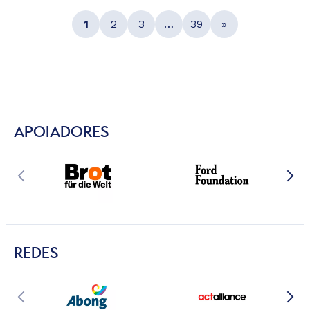
1
2
3
…
39
»
APOIADORES
REDES