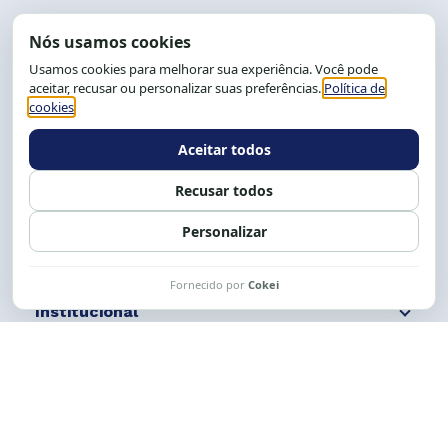
End.: R. da Graça, 150. Graça
CEP: 40.150-055
Salvador-BA, Brasil.
Tel.: (71) 2104-5457, Cel.: (71) 9 9239-2104 ou 2105
E-mail:
cese@cese.org.br
Expediente: 8h às 12h e 13 às 17h.
Siga nossas redes
Fale conosco
Institucional
Comunicação
Links Úteis